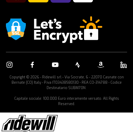
Copyright © 2026 - Ridewill srl - Via Socrate, 6 - 22070 Casnate con
Bernate (CO) Italy - P.iva IT03438580130 - REA CO-314788 - Codice
Destinatario SUBM70N.
Capitale sociale: 100.000 Euro interamente versato. All Rights
Reserved.