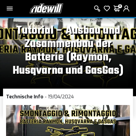
0
Home
Neuigkeiten und Aktionen
Technische Info
Tutorial – Ausbau und
Zusammenbau der
Batterie (Raymon,
Husqvarna und GasGas)
Technische Info
- 19/04/2024