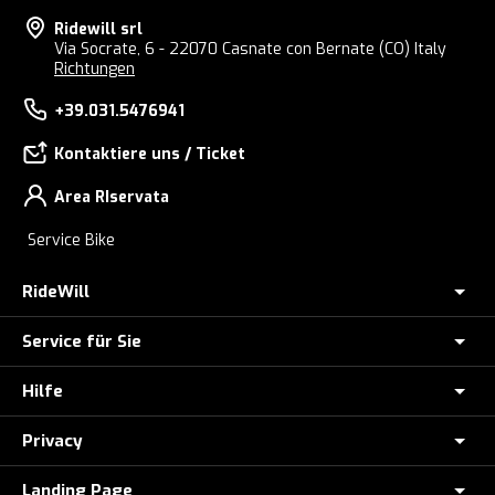
Ridewill srl
Via Socrate, 6 - 22070 Casnate con Bernate (CO) Italy
Richtungen
+39.031.5476941
Kontaktiere uns / Ticket
Area RIservata
Service Bike
RideWill
Service für Sie
E-BIKE GESCHÄFT COMO
Ridewill Factory Club
Hilfe
Zahlung in Raten mit HeyLight(Nur Italien)
Über uns
E-Bike-Diebstahlversicherung
Privacy
E-Bike-Aktion: Teilnahmebedingungen
Wo wir sind
Probefahrt mit dem e-bike
Wie man bestellt
Landing Page