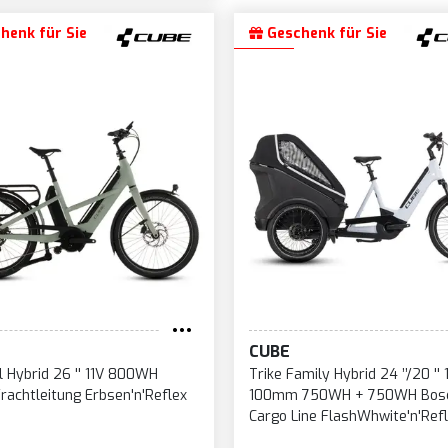
henk für Sie
Geschenk für Sie
CUBE
l Hybrid 26 '' 11V 800WH
Trike Family Hybrid 24 ’’/20 '' 
rachtleitung Erbsen'n'Reflex
100mm 750WH + 750WH Bos
Cargo Line FlashWhwite'n'Ref
2026