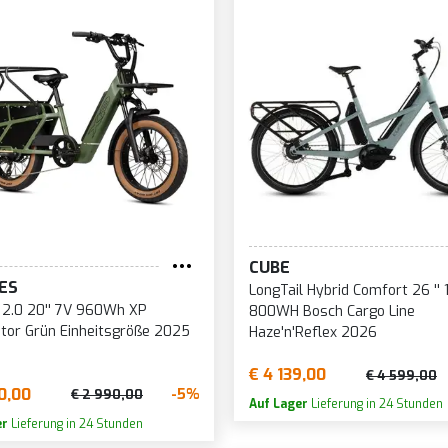
CUBE
KES
LongTail Hybrid Comfort 26 '' 
 2.0 20'' 7V 960Wh XP
800WH Bosch Cargo Line
tor Grün Einheitsgröße 2025
Haze'n'Reflex 2026
€ 4 139,00
€ 4 599,00
0,00
-5%
€ 2 990,00
Auf Lager
Lieferung in 24 Stunden
er
Lieferung in 24 Stunden