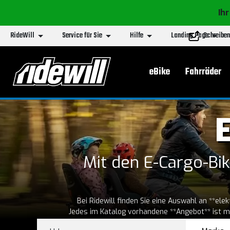
Ihr
RideWill
Service für Sie
Hilfe
Landing Page
Schreiben
Hauptmenu
eBike
Fahrräder
E
Mit den E-Cargo-Bik
Bei Ridewill finden Sie eine Auswahl an **ele
Jedes im Katalog vorhandene **Angebot** ist m
Entwickel
wurde entwickelt, um Stabilität und Leistun