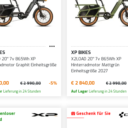
KES
XP BIKES
 20'' 7v 865Wh XP
X2LOAD 20'' 7v 865Wh XP
admotor Graphit Einheitsgröße
Hinterradmotor Mattgrün
Einheitsgröße 2027
0,00
€ 2 840,00
-5%
€ 2 990,00
€ 2 990,00
er
Lieferung in 24 Stunden
Auf Lager
Lieferung in 24 Stunden
enloser
Geschenk für Sie
d