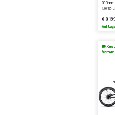
100mm 
Cargo L
€ 8 19
Auf Lag
Kost
Versan