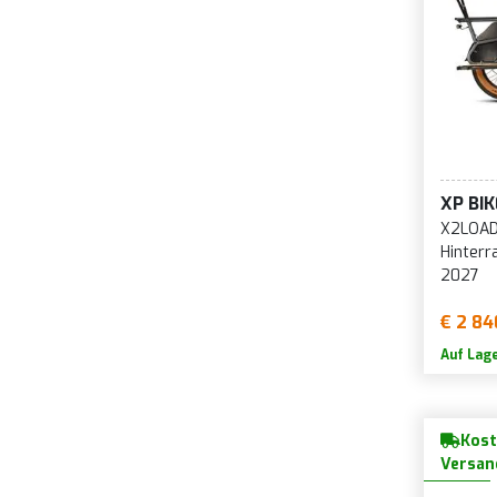
XP BI
X2LOAD
Hinterr
2027
€ 2 84
Auf Lag
Kost
Versan