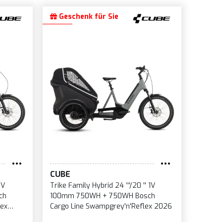
Geschenk für Sie
CUBE
1V
Trike Family Hybrid 24 ’''/20 '' 1V
ch
100mm 750WH + 750WH Bosch
lex
Cargo Line Swampgrey'n'Reflex 2026