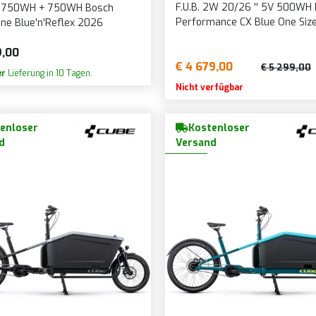
F.U.B. 2W 20/26 '' 5V 500WH
750WH + 750WH Bosch
Performance CX Blue One Siz
ine Blue'n'Reflex 2026
9,00
€ 4 679,00
€ 5 299,00
er
Lieferung in 10 Tagen.
Nicht verfügbar
enloser
Kostenloser
d
Versand