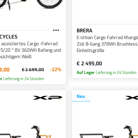
BRERA
CYCLES
E-Urban Cargo Fahrrad Khargò
 assistiertes Cargo -Fahrrad
Zoll 8-Gang 378Wh Brushless
,5/20 '' 8V 360WH Bafang und
Einheitsgröße
sichtigem Weiß
€ 2 495,00
9,00
-22%
€ 2 699,00
Auf Lager
Lieferung in 24 Stunden
er
Lieferung in 24 Stunden
Neu