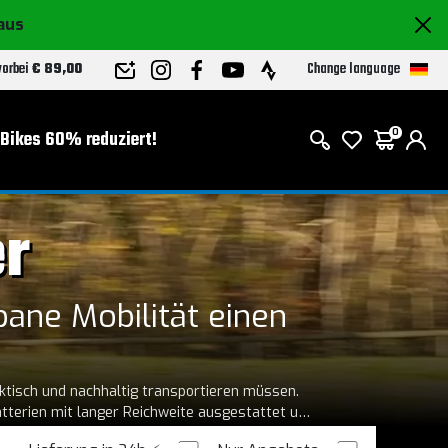
raus
Change language
 vorbei
€ 89,00
-Bikes 60% reduziert!
0
er
bane Mobilität einen
raktisch und nachhaltig transportieren müssen.
tterien mit langer Reichweite ausgestattet und
 die Stadt
trischen Lastenräder** stellen eine konkrete