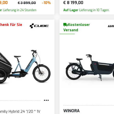
9,00
€ 8 199,00
-10%
€ 3 899,00
er
Lieferung in 24 Stunden
Auf Lager
Lieferung in 10 Tagen.
henk für Sie
Kostenloser
Versand
WINORA
mily Hybrid 24 ’’/20 '' 1V