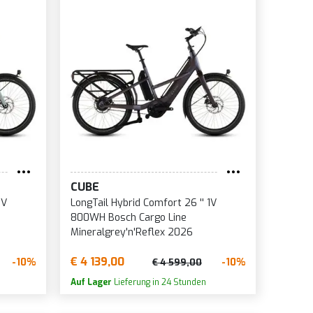
CUBE
1V
LongTail Hybrid Comfort 26 '' 1V
800WH Bosch Cargo Line
Mineralgrey'n'Reflex 2026
€ 4 139,00
-10%
-10%
€ 4 599,00
Auf Lager
Lieferung in 24 Stunden