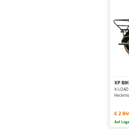
XP BI
X-LOAD
Heckmo
€ 2 84
Auf Lag