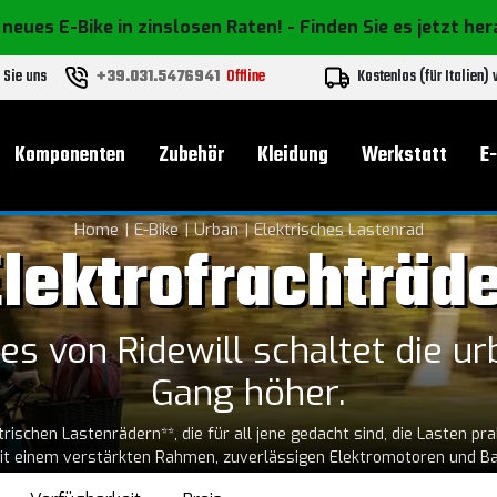
 neues E-Bike in zinslosen Raten!
- Finden Sie es jetzt he
 Sie uns
+39.031.5476941
Offline
Kostenlos (für Italien)
Komponenten
Zubehör
Kleidung
Werkstatt
E
Home
E-Bike
Urban
Elektrisches Lastenrad
lektrofrachträd
es von Ridewill schaltet die ur
Gang höher.
ktrischen Lastenrädern**, die für all jene gedacht sind, die Lasten p
it einem verstärkten Rahmen, zuverlässigen Elektromotoren und Ba
t zum Transport von Lasten und für
g auch bei hohen Gewichten zu gewährleisten. Die angebotenen **elek