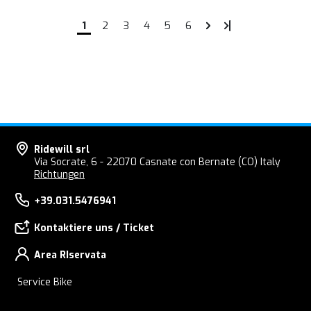
1
2
3
4
5
6
Ridewill srl
Via Socrate, 6 - 22070 Casnate con Bernate (CO) Italy
Richtungen
+39.031.5476941
Kontaktiere uns / Ticket
Area RIservata
Service Bike