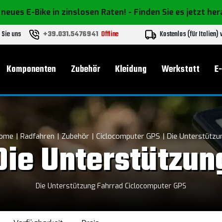
 neues E-Bike in zinslosen Raten!
- Finden Sie es jetzt he
 Sie uns
+39.031.5476941
Offline
Kostenlos (für Italien)
Komponenten
Zubehör
Kleidung
Werkstatt
E
ome
Radfahren
Zubehör
Ciclocomputer GPS
Die Unterstützu
Die Unterstützun
Die Unterstützung Fahrrad Ciclocomputer GPS