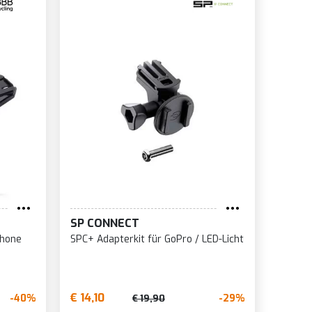
SP CONNECT
phone
SPC+ Adapterkit für GoPro / LED-Licht
€ 14,10
-40%
-29%
€ 19,90