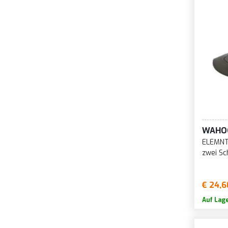
WAHO
ELEMNT
zwei Sc
€ 24,6
Auf Lag