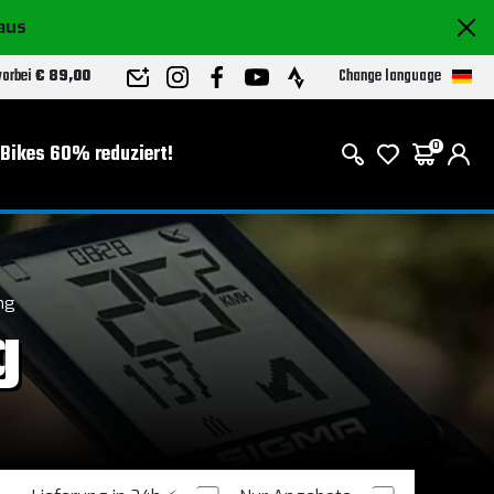
raus
Change language
 vorbei
€ 89,00
-Bikes 60% reduziert!
0
ng
g