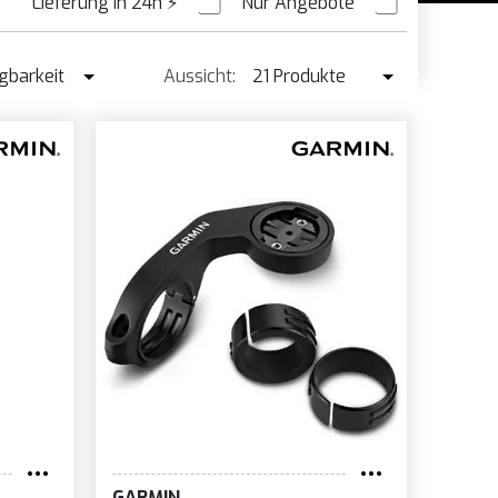
Lieferung in 24h
⚡
Nur Angebote
VORBESTELLUNG
gbarkeit
Aussicht:
21 Produkte
ügbarkeit
21 Produkte
kaufsschlager
42 Produkte
s ↑
s ↓
me
GARMIN