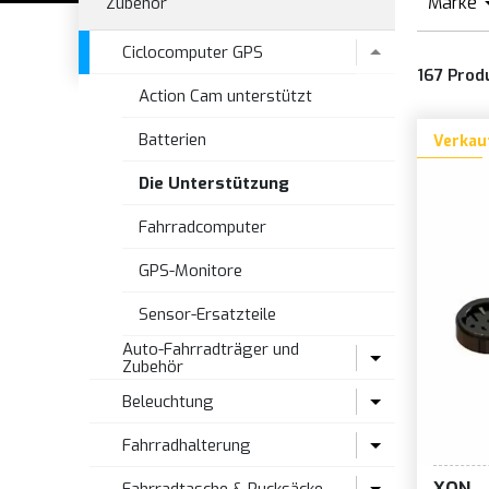
Marke
Zubehör
A
Ciclocomputer GPS
167
Prod
B
Action Cam unterstützt
B
Batterien
Verkau
B
Die Unterstützung
B
C
Fahrradcomputer
C
GPS-Monitore
C
Sensor-Ersatzteile
C
Auto-Fahrradträger und
D
Zubehör
E
Beleuchtung
AHK-Fahrradträger
F
Ersatzteile und Teile für
Fahrradhalterung
Batterie für Frontleuchten
Fahrradträger
G
XON