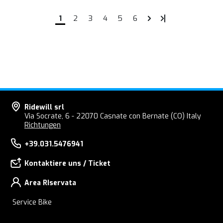
1
2
3
4
5
6
Ridewill srl
Via Socrate, 6 - 22070 Casnate con Bernate (CO) Italy
Richtungen
+39.031.5476941
Kontaktiere uns / Ticket
Area RIservata
Service Bike