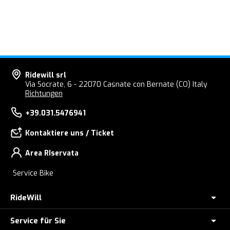
Ridewill srl
Via Socrate, 6 - 22070 Casnate con Bernate (CO) Italy
Richtungen
+39.031.5476941
Kontaktiere uns / Ticket
Area RIservata
Service Bike
RideWill
Service für Sie
E-BIKE GESCHÄFT COMO