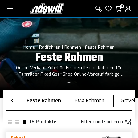
0
Home
Radfahren
Rahmen
Feste Rahmen
Feste Rahmen
Online-Verkauf Zubehör, Ersatzteile und Rahmen für
Fahrräder Fixed Gear Shop Online-Verkauf farbige
Komponenten, Sättel und Sättel farbige Zifferblätter farbige
Bänder, Ketten und Reifen Fahrradpedale für jede Farbe!
16
Produkte
Filtern und sortieren