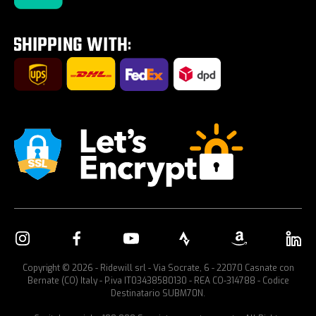
Tour E-Bike Desartica x Ridewill
Fahrradträger fürs Auto
Copyright © 2026 - Ridewill srl - Via Socrate, 6 - 22070 Casnate con
Bernate (CO) Italy - P.iva IT03438580130 - REA CO-314788 - Codice
Destinatario SUBM70N.