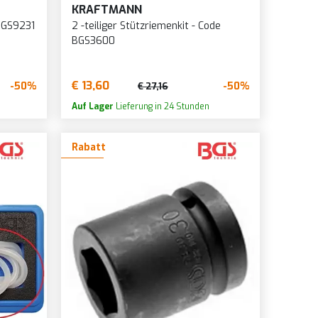
KRAFTMANN
BGS9231
2 -teiliger Stützriemenkit - Code
BGS3600
€ 13,60
-50%
-50%
€ 27,16
Auf Lager
Lieferung in 24 Stunden
Rabatt