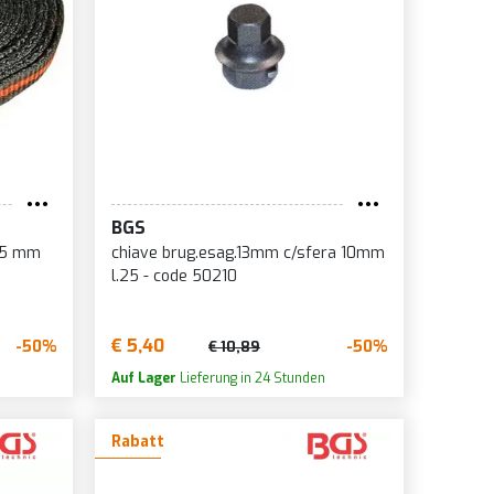
BGS
25 mm
chiave brug.esag.13mm c/sfera 10mm
l.25 - code 50210
€ 5,40
-50%
-50%
€ 10,89
Auf Lager
Lieferung in 24 Stunden
Rabatt