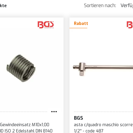
Sortieren nach:
Verfü
kte
Verf
Rabatt
Ver
↓
Prei
Prei
Na
Neu
BGS
l-Gewindeeinsatz M10x1,00
asta c/quadro maschio scorre
0D ISO 2 Edelstahl DIN 8140
1/2'' - code 487