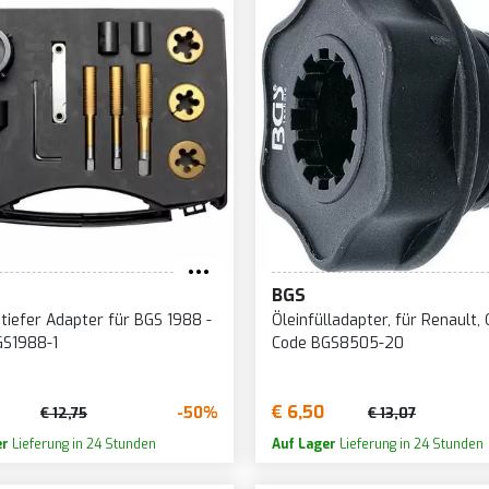
BGS
iefer Adapter für BGS 1988 -
Öleinfülladapter, für Renault, 
GS1988-1
Code BGS8505-20
€ 6,50
-50%
€ 12,75
€ 13,07
er
Lieferung in 24 Stunden
Auf Lager
Lieferung in 24 Stunden