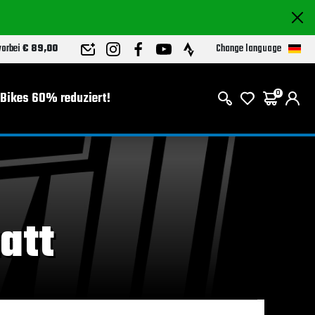
Change language
 vorbei
€ 89,00
-Bikes 60% reduziert!
0
att