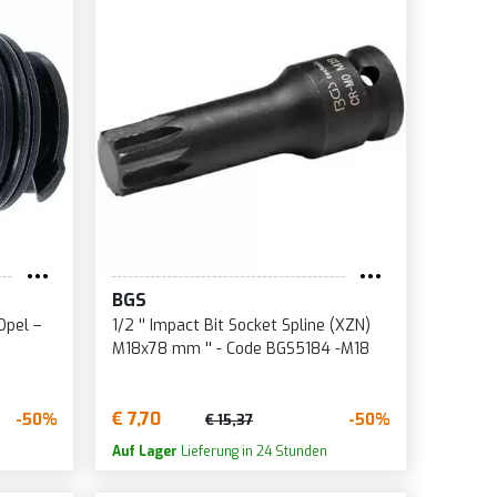
BGS
Opel –
1/2 '' Impact Bit Socket Spline (XZN)
M18x78 mm '' - Code BGS5184 -M18
€ 7,70
-50%
-50%
€ 15,37
Auf Lager
Lieferung in 24 Stunden