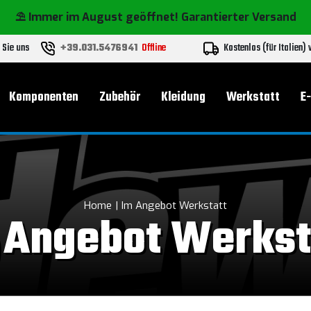
⛱️ Immer im August geöffnet! Garantierter Versand
 Sie uns
+39.031.5476941
Offline
Kostenlos (für Italien)
Komponenten
Zubehör
Kleidung
Werkstatt
E
Home
Im Angebot Werkstatt
 Angebot Werkst