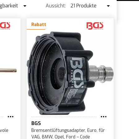
gbarkeit
Aussicht:
21 Produkte
ügbarkeit
21 Produkte
Rabatt
kaufsschlager
42 Produkte
s ↑
s ↓
me
BGS
vole
Bremsentlüftungsadapter, Euro, für
VAG, BMW, Opel, Ford – Code