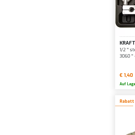
KRAF
1/2 '' s
3060 ''
€ 1,40
Auf Lag
Rabatt