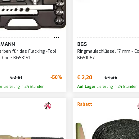
TMANN
BGS
terben für das Flacking -Tool
Ringmaulschlüssel 17 mm - C
 - Code BGS3161
BGS1067
€ 2,20
-50%
€ 2,81
€ 4,36
er
Lieferung in 24 Stunden
Auf Lager
Lieferung in 24 Stunden
Rabatt