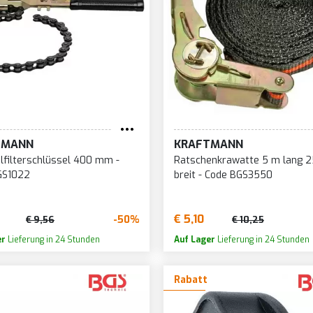
TMANN
KRAFTMANN
lfilterschlüssel 400 mm -
Ratschenkrawatte 5 m lang 
GS1022
breit - Code BGS3550
€ 5,10
-50%
€ 9,56
€ 10,25
er
Lieferung in 24 Stunden
Auf Lager
Lieferung in 24 Stunden
Rabatt