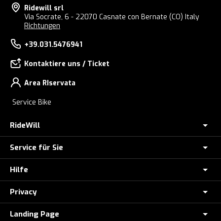
Ridewill srl
Via Socrate, 6 - 22070 Casnate con Bernate (CO) Italy
Richtungen
+39.031.5476941
Kontaktiere uns / Ticket
Area RIservata
Service Bike
RideWill
Service für Sie
E-BIKE GESCHÄFT COMO
Ridewill Factory Club
Hilfe
Zahlung in Raten mit HeyLight(Nur Italien)
Über uns
E-Bike-Diebstahlversicherung
Privacy
E-Bike-Aktion: Teilnahmebedingungen
Wo wir sind
Probefahrt mit dem e-bike
Wie man bestellt
Landing Page
Privacy Policies
Unsere Marken