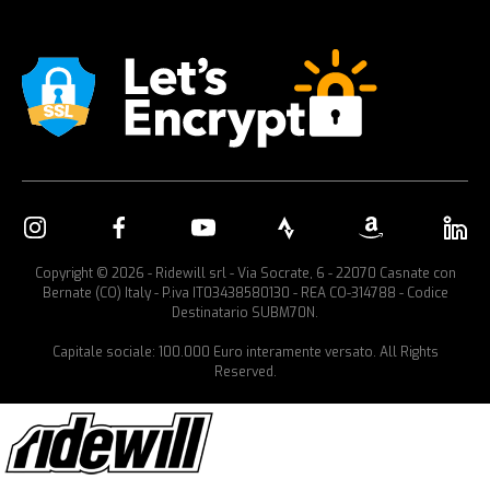
Copyright © 2026 - Ridewill srl - Via Socrate, 6 - 22070 Casnate con
Bernate (CO) Italy - P.iva IT03438580130 - REA CO-314788 - Codice
Destinatario SUBM70N.
Capitale sociale: 100.000 Euro interamente versato. All Rights
Reserved.