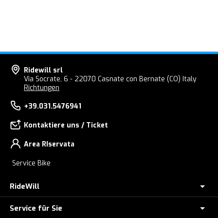
Ridewill srl
Via Socrate, 6 - 22070 Casnate con Bernate (CO) Italy
Richtungen
+39.031.5476941
Kontaktiere uns / Ticket
Area RIservata
Service Bike
RideWill
Service für Sie
E-BIKE GESCHÄFT COMO