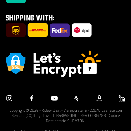
Tour E-Bike Desartica x Ridewill
Fahrradträger fürs Auto
Copyright © 2026 - Ridewill srl - Via Socrate, 6 - 22070 Casnate con
Bernate (CO) Italy - P.iva IT03438580130 - REA CO-314788 - Codice
Destinatario SUBM70N.