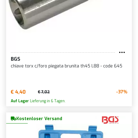
BGS
chiave torx c/foro piegata brunita th45 l.88 - code 645
€ 4,40
-37%
€ 7,02
Auf Lager
Lieferung in 6 Tagen.
Kostenloser Versand