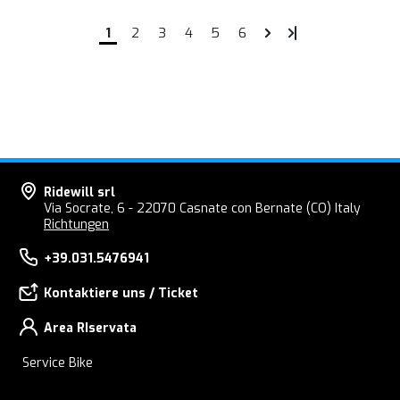
1
2
3
4
5
6
Ridewill srl
Via Socrate, 6 - 22070 Casnate con Bernate (CO) Italy
Richtungen
+39.031.5476941
Kontaktiere uns / Ticket
Area RIservata
Service Bike