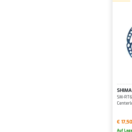
SHIM
SM-RT6
Centerl
€ 17,5
Auf Lag