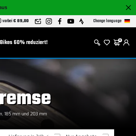
raus
Change language
n) vorbei
€ 89,00
-Bikes 60% reduziert!
0
bremse
 mm, 185 mm und 203 mm