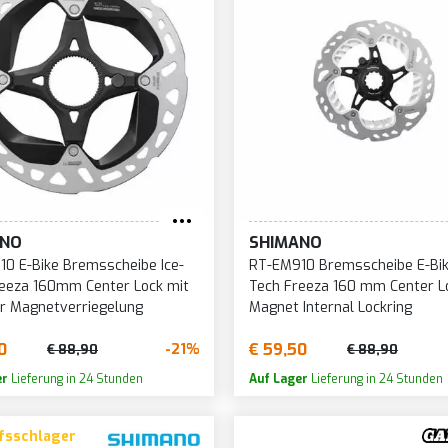
ANO
SHIMANO
0 E-Bike Bremsscheibe Ice-
RT-EM910 Bremsscheibe E-Bik
eeza 160mm Center Lock mit
Tech Freeza 160 mm Center L
r Magnetverriegelung
Magnet Internal Lockring
0
€ 59,50
-21%
€ 88,90
€ 88,90
er
Lieferung in 24 Stunden
Auf Lager
Lieferung in 24 Stunden
fsschlager