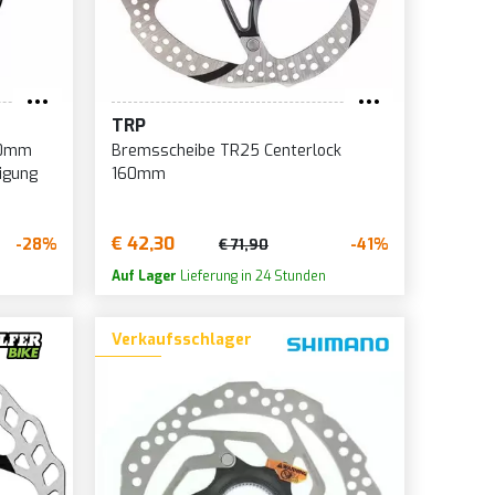
TRP
60mm
Bremsscheibe TR25 Centerlock
igung
160mm
€ 42,30
-28%
-41%
€ 71,90
Auf Lager
Lieferung in 24 Stunden
Verkaufsschlager