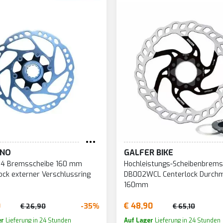
ANO
GALFER BIKE
4 Bremsscheibe 160 mm
Hochleistungs-Scheibenbrem
ock externer Verschlussring
DB002WCL Centerlock Durch
160mm
0
€ 48,90
-35%
€ 26,90
€ 65,10
er
Lieferung in 24 Stunden
Auf Lager
Lieferung in 24 Stunden