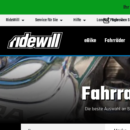
Ihr
RideWill
Service für Sie
Hilfe
Landing Page
Schreiben S
Hauptmenu
eBike
Fahrräder
Fahrr
Die beste Auswahl an 