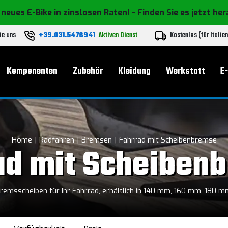
 neues E-Bike in zinslosen Raten!
- Finden Sie es jetzt he
ie uns
+39.031.5476941
Aktiven Dienst
Kostenlos (für Italie
Komponenten
Zubehör
Kleidung
Werkstatt
E
Home
Radfahren
Bremsen
Fahrrad mit Scheibenbremse
ad mit Scheiben
Bremsscheiben für Ihr Fahrrad, erhältlich in 140 mm, 160 mm, 180