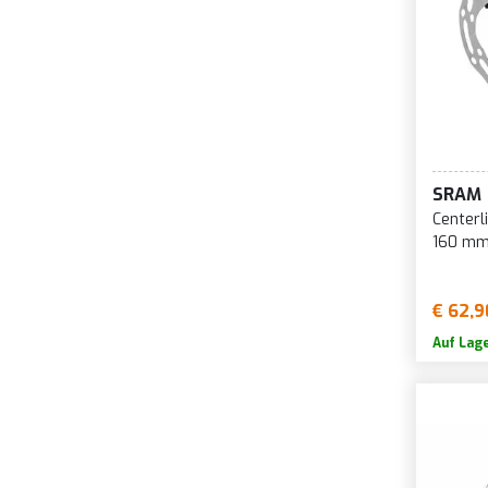
1
1
1
1
1
SRAM
1
Centerl
1
160 mm
1
1
€ 62,9
1
Auf Lag