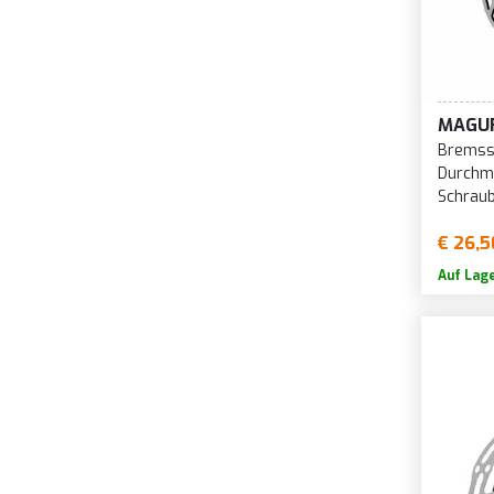
1
U-Bremse
1
V-Bremse
1
Walze/Trommel
MAGU
1
Bremss
1
Durchm
Schrau
1
1
€ 26,5
1
Auf Lag
1
1
1
1
1
1