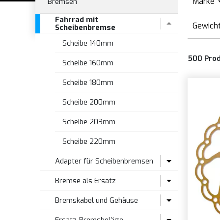
Marke
Bremsen
Fahrrad mit
A
Gewicht
Scheibenbremse
A
Scheibe 140mm
1
A
500
Pro
1
Scheibe 160mm
A
1
Scheibe 180mm
B
1
B
Scheibe 200mm
1
B
Scheibe 203mm
1
B
1
Scheibe 220mm
B
1
Adapter für Scheibenbremsen
B
1
B
Bremse als Ersatz
Centerlock-Adapter
1
B
Bremskabel und Gehäuse
Flachmontageadapter
Ersatzteile
1
1