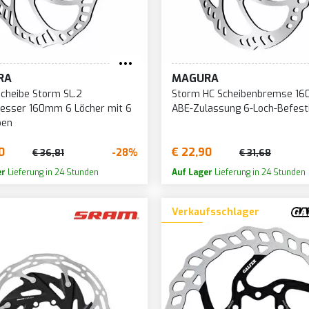
192
342
30
193
372
31
194
64
32
195
RA
MAGURA
66
33
196
cheibe Storm SL.2
Storm HC Scheibenbremse 1
67
34
esser 160mm 6 Löcher mit 6
ABE-Zulassung 6-Loch-Befest
200
ben
70
35
202
72
37
0
€ 22,90
-28%
€ 36,81
€ 31,68
204
76
38
er
Lieferung in 24 Stunden
Auf Lager
Lieferung in 24 Stunden
205
79
39
206
Verkaufsschlager
80
40
207
83
41
210
84
42
213
85
44
214
86
45