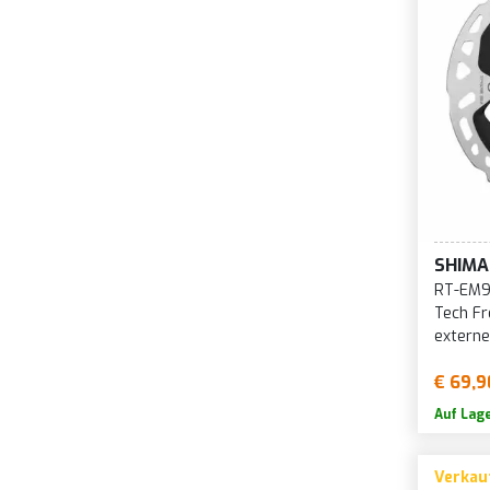
SHIM
RT-EM91
Tech Fr
externe
€ 69,9
Auf Lag
Verkau