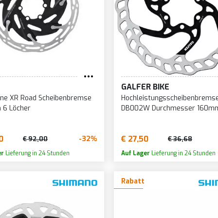
215
88
46
216
90
47
218
91
48
219
93
49
220
95
50
222
GALFER BIKE
96
51
223
ine XR Road Scheibenbremse
Hochleistungsscheibenbrems
97
53
 6 Löcher
DB002W Durchmesser 160m
224
98
54
225
99
55
0
€ 27,50
-32%
€ 92,00
€ 36,68
226
N / A
56
er
Lieferung in 24 Stunden
Auf Lager
Lieferung in 24 Stunden
Rabatt