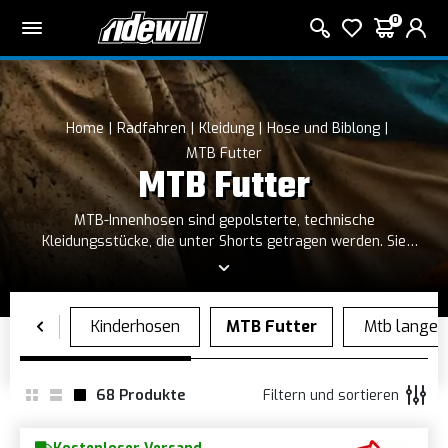
0
Home
Radfahren
Kleidung
Hose und Biblong
MTB Futter
MTB Futter
MTB-Innenhosen sind gepolsterte, technische
Kleidungsstücke, die unter Shorts getragen werden. Sie
bieten Komfort, reduzieren Reibung und absorbieren Stöße
bei Mountainbike-Touren. Hergestellt aus atmungsaktiven
Materialien, halten sie die Haut trocken und verbessern
Komfort sowie Leistung.
68
Produkte
Filtern und sortieren