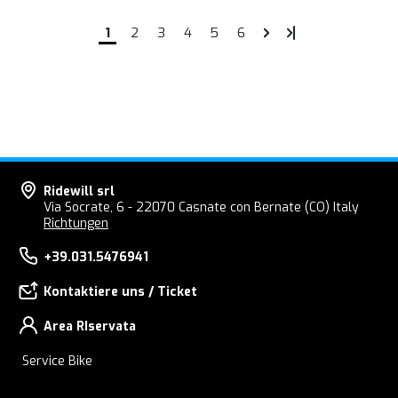
1
2
3
4
5
6
Ridewill srl
Via Socrate, 6 - 22070 Casnate con Bernate (CO) Italy
Richtungen
+39.031.5476941
Kontaktiere uns / Ticket
Area RIservata
Service Bike