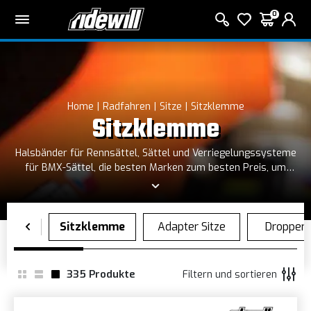
0
Home
Radfahren
Sitze
Sitzklemme
Sitzklemme
Halsbänder für Rennsättel, Sättel und Verriegelungssysteme
für BMX-Sättel, die besten Marken zum besten Preis, um
maximalen Komfort und Stabilität beim Treten zu
gewährleisten
335
Produkte
Filtern und sortieren