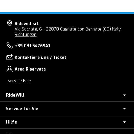
Ridewill srl
Via Socrate, 6 - 22070 Casnate con Bernate (CO) Italy
Richtungen
+39.031.5476941
Kontaktiere uns / Ticket
Area RIservata
Service Bike
RideWill
Service für Sie
E-BIKE GESCHÄFT COMO
Ridewill Factory Club
Hilfe
Zahlung in Raten mit HeyLight(Nur Italien)
Über uns
E-Bike-Diebstahlversicherung