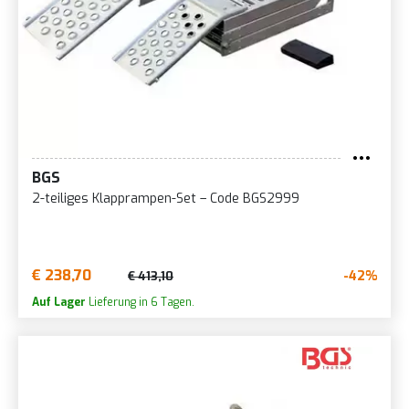
BGS
2-teiliges Klapprampen-Set – Code BGS2999
€ 238,70
-42%
€ 413,10
Auf Lager
Lieferung in 6 Tagen.