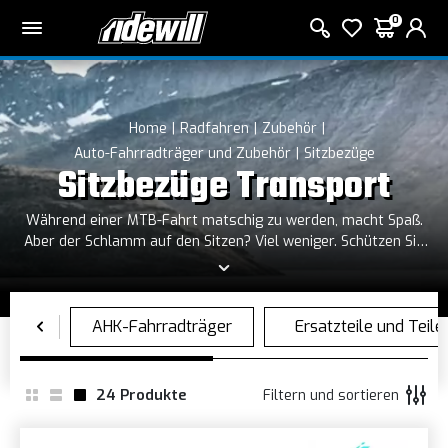
0
Home
Radfahren
Zubehör
Auto-Fahrradträger und Zubehör
Sitzbezüge
Sitzbezüge Transport
Während einer MTB-Fahrt matschig zu werden, macht Spaß.
Aber der Schlamm auf den Sitzen? Viel weniger. Schützen Sie
Ihre Maschine mit unserer Auswahl an Sitzbezügen vor
Schlamm und Schmutz: Nach der Fahrt müssen Sie sich nur
noch um die Reinigung Ihres Fahrrads kümmern!
24
Produkte
Filtern und sortieren