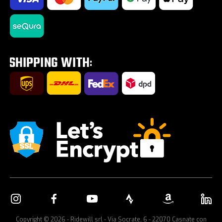
Impostazione Cookies
Road Zone | Alles für die Straße
Saldi estivi 2026
Tour E-Bike Desartica x Ridewill
Fahrradträger fürs Auto
Copyright © 2026 - Ridewill srl - Via Socrate, 6 - 22070 Casnate con