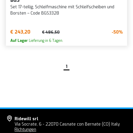
BGS
Set 17-teilig, Schleifmaschine mit Schleifscheiben und
Borsten – Code BGS3328
€ 243,20
-50%
€ 486,50
Auf Lager
Lieferung in 6 Tagen.
1
Ridewill srl
Via Socrate, 6 - 22070 Casnate con Bernate (CO) Italy
Richtungen