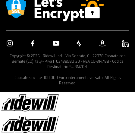
Copyright © 2026 - Ridewill srl - Via Socrate, 6 - 22070 Casnate con
Bernate (CO) Italy - P.iva IT03438580130 - REA CO-314788 - Codice
Destinatario SUBM70N.
Capitale sociale: 100.000 Euro interamente versato. All Rights
Reserved.