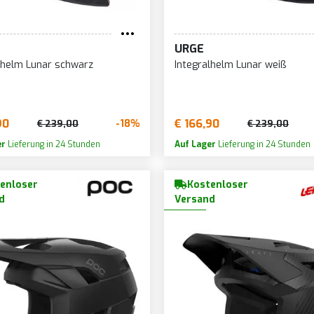
58-60
62
52-58
BRAUN SCHWARZ
LILA/SCH
58-61
63
53-54
BRAUN WEISS
MEHRFARB
58-62
URGE
SC
54-56
FUCHSIA/SCHWARZ
MILITÄRG
lhelm Lunar schwarz
Integralhelm Lunar weiß
GELB
MILITÄRG
GRAU
MIMETISC
90
€ 166,90
-18%
€ 239,00
€ 239,00
GRAU BLAU
ORANGE
er
Lieferung in 24 Stunden
Auf Lager
Lieferung in 24 Stunden
GRAU GRÜN
ORANGE/G
GRAU SCHWARZ
ORANGE/H
enloser
Kostenloser
GRAU/GELB
ORANGE/
d
Versand
GRAU/HELLBLAU
ROT