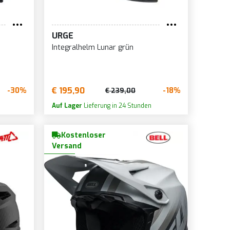
-64
WARZ
WEISS
-64
IG
WEISS GELB
URGE
HWARZ
RÜN
WEISS GRAU
Integralhelm Lunar grün
RÜN/SCHWARZ
WEISS ROT
H
WEISS/BLAU
€ 195,90
-30%
-18%
€ 239,00
WEISS/FUCHSIA
Auf Lager
Lieferung in 24 Stunden
RAU
WEISS/HELLBLAU
ELLBLAU
WEISS/SCHWARZ
Kostenloser
SCHWARZ
WEISS/SCHWARZ/ROT
Versand
WEISSSILBER