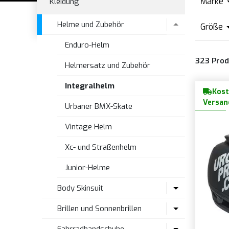
Marke
Kleidung
A
Helme und Zubehör
Größe
B
Enduro-Helm
X
B
323
Prod
X
Helmersatz und Zubehör
B
X
Integralhelm
C
Kost
S
Versan
D
Urbaner BMX-Skate
Vintage Helm
Xc- und Straßenhelm
Junior-Helme
Body Skinsuit
Brillen und Sonnenbrillen
Rennrad-Body