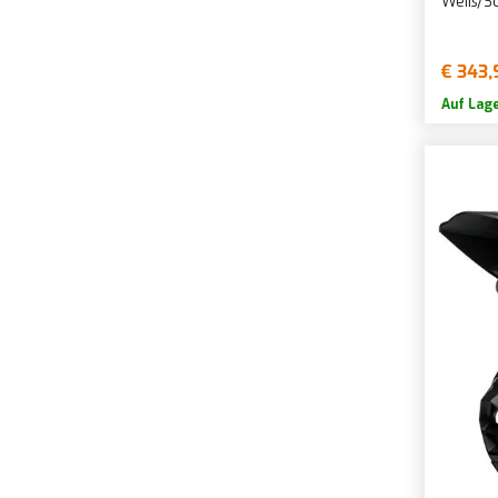
Weiß/S
€ 343,
Auf Lag