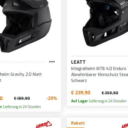
LEATT
Integralhelm MTB 4.0 Enduro
lhelm Gravity 2.0 Matt
Abnehmbarer Kinnschutz Stea
z
Schwarz
€ 239,90
€ 359,90
90
-20%
€ 189,90
Auf Lager
Lieferung in 24 Stunden
er
Lieferung in 24 Stunden
Rabatt