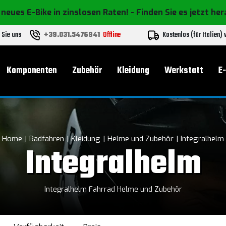
 neues E-Bike in zinslosen Raten!
- Finden Sie es jetzt he
 Sie uns
+39.031.5476941
Offline
Kostenlos (für Italien)
Komponenten
Zubehör
Kleidung
Werkstatt
E
Home
Radfahren
Kleidung
Helme und Zubehör
Integralhelm
Integralhelm
Integralhelm Fahrrad Helme und Zubehör