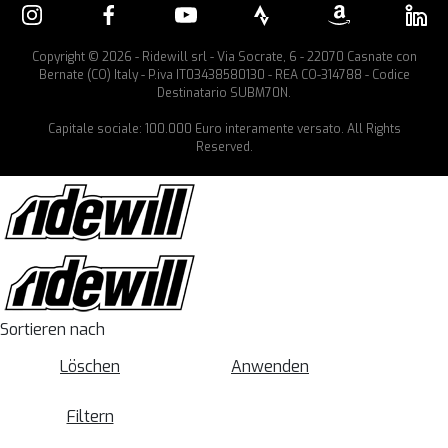
Copyright © 2026 - Ridewill srl - Via Socrate, 6 - 22070 Casnate con
Bernate (CO) Italy - P.iva IT03438580130 - REA CO-314788 - Codice
Destinatario SUBM70N.
Capitale sociale: 100.000 Euro interamente versato. All Rights
Reserved.
Sortieren nach
Löschen
Anwenden
Filtern