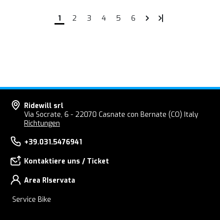
1
2
3
4
5
6
Ridewill srl
Via Socrate, 6 - 22070 Casnate con Bernate (CO) Italy
Richtungen
+39.031.5476941
Kontaktiere uns / Ticket
Area RIservata
Service Bike