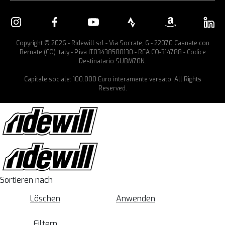
Copyright © 2026 - Ridewill srl - Via Socrate, 6 - 22070 Casnate con
Bernate (CO) Italy - P.iva IT03438580130 - REA CO-314788 - Codice
Destinatario SUBM70N.
Capitale sociale: 100.000 Euro interamente versato. All Rights
Reserved.
Sortieren nach
Löschen
Anwenden
Filtern