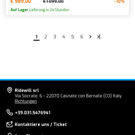
€ 989,00
-10%
€ 1 099,00
Auf Lager
Lieferung in 24 Stunden
1
2
3
4
5
6
Ridewill srl
Via Socrate, 6 - 22070 Casnate con Bernate (CO) Italy
Richtungen
+39.031.5476941
Kontaktiere uns / Ticket