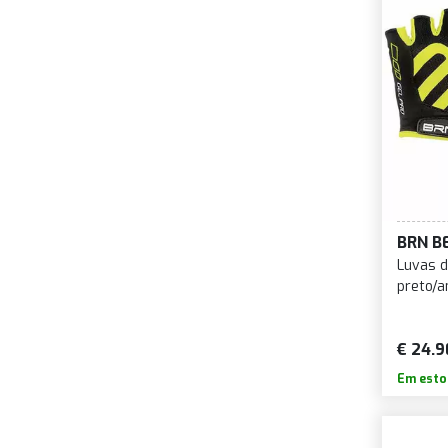
BRN B
Luvas d
preto/
€ 24.9
Em esto