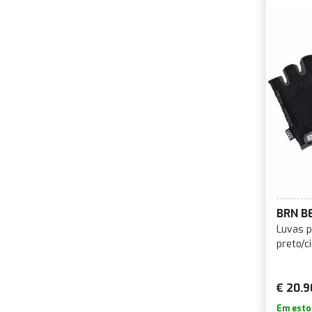
BRN B
Luvas p
preto/c
€ 20.9
Em esto