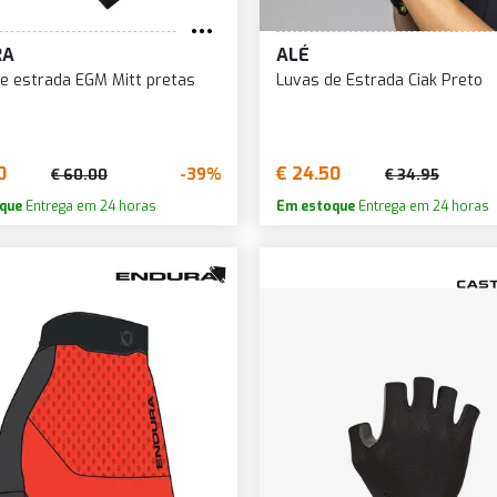
RA
ALÉ
e estrada EGM Mitt pretas
Luvas de Estrada Ciak Preto
0
€ 24.50
-39%
€ 60.00
€ 34.95
que
Entrega em 24 horas
Em estoque
Entrega em 24 horas