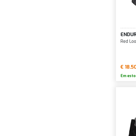
Sapatos de Mtb
Spinning Sapato
ENDU
Red Loo
€ 18.5
Em esto