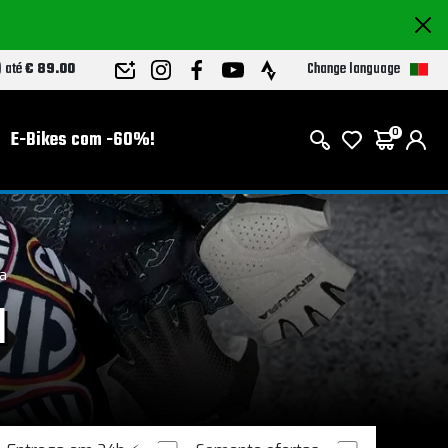
Change language
) até
€ 89.00
E-Bikes com -60%!
0
a
a