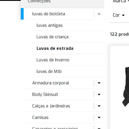
Marca
Confecções
A
luvas de bicicleta
Cor
B
luvas antigas
A
C
122
prod
A
Luvas de criança
C
A
Luvas de estrada
A
Luvas de Inverno
A
luvas de Mtb
B
B
Armadura corporal
B
Body Skinsuit
Armadura de bebê
B
Calças e Jardineiras
Armadura Mtb
Body de estrada
B
Camisas
Peças de reposição proteções
Macacão de triatlo
Calça comprida Mtb
C