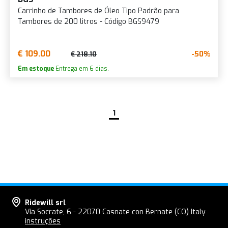
Carrinho de Tambores de Óleo Tipo Padrão para
Tambores de 200 litros - Código BGS9479
€ 109.00
-50%
€ 218.10
Em estoque
Entrega em 6 dias.
1
Ridewill srl
Via Socrate, 6 - 22070 Casnate con Bernate (CO) Italy
instruções