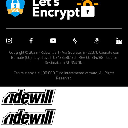
Copyright © 2026 - Ridewill srl - Via Socrate, 6 - 22070 Casnate con
Bernate (CO) Italy - P.iva IT03438580130 - REA CO-314788 - Codice
Destinatario SUBM70N.
Capitale sociale: 100.000 Euro interamente versato. All Rights
Reserved.