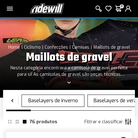
0
Home
Ciclismo
Confecções
Camisas
Maillots de gravel
Maillots de gravel
Nesta categoria encontrará a camisola de gravel perfeita
para si! As camisolas de gravel são peças técnicas
concebidas para o ciclismo em estradas de terra batida.
Oferecem um ajuste confortável, tecidos respiráveis ​​e
bolsos extra para passeios mais desafiantes. Duráveis ​​e
versáteis, combinam desempenho e estilo.
76
produtos
Filtrar e classificar