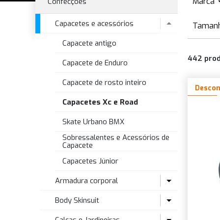
Marca
Confecções
A
Capacetes e acessórios
Taman
B
Capacete antigo
Ú
B
442
pro
X
Capacete de Enduro
B
S
Capacete de rosto inteiro
B
Descon
S
E
Capacetes Xc e Road
Skate Urbano BMX
Sobressalentes e Acessórios de
Capacete
Capacetes Júnior
Armadura corporal
Body Skinsuit
Armadura de bebê