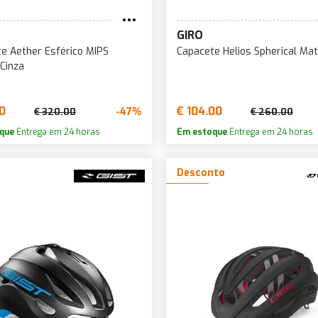
MAR
54-56
BRANCO
57-61
MAR
GIRO
54-58
BRANCO MATE
58-61
MUL
e Aether Esférico MIPS
Capacete Helios Spherical Mat
BRANCO/AZUL
Cinza
PRA
BRANCO/CINZA
PRA
BRANCO/LARANJA
10
€ 104.00
-47%
€ 320.00
€ 260.00
PRE
BRANCO/PRETO
que
Entrega em 24 horas
Em estoque
Entrega em 24 horas
PRE
CINZA
Desconto