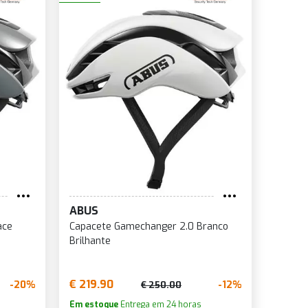
ABUS
ace
Capacete Gamechanger 2.0 Branco
Brilhante
€ 219.90
-20%
-12%
€ 250.00
Em estoque
Entrega em 24 horas