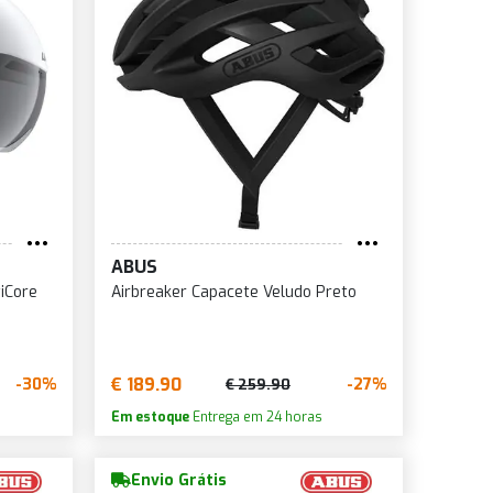
ABUS
iCore
Airbreaker Capacete Veludo Preto
€ 189.90
-30%
-27%
€ 259.90
Em estoque
Entrega em 24 horas
Envio Grátis