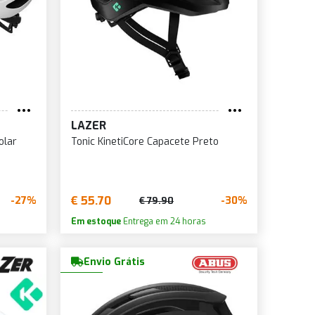
LAZER
olar
Tonic KinetiCore Capacete Preto
€ 55.70
-27%
-30%
€ 79.90
Em estoque
Entrega em 24 horas
Envio Grátis