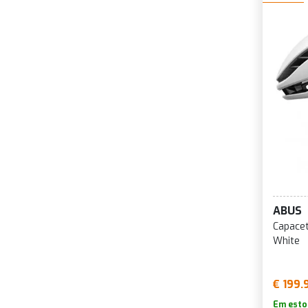
ABUS
Capace
White
€ 199.
Em esto