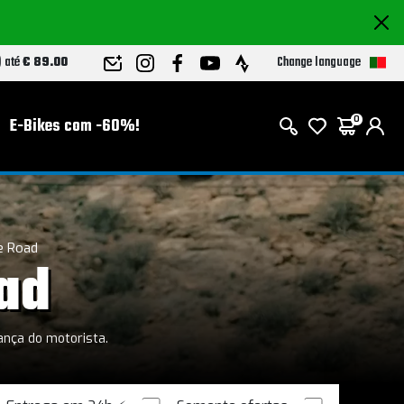
Change language
) até
€ 89.00
E-Bikes com -60%!
0
e Road
ad
ança do motorista.