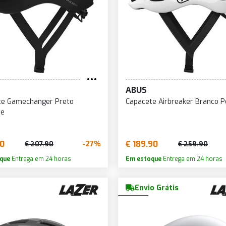
ABUS
te Gamechanger Preto
Capacete Airbreaker Branco P
te
90
€ 189.90
-27%
€ 207.90
€ 259.90
que
Entrega em 24 horas
Em estoque
Entrega em 24 horas
Envio Grátis