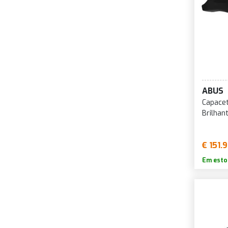
ABUS
Capace
Brilhan
€ 151.
Em esto