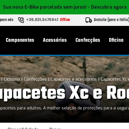
Sua nova E-Bike parcelada sem juros!
- Descubra agora
 para nós
+39.031.5476941
Offline
Gratuito (para a Itália
l
Componentes
Acessórios
Confecções
Oficina
Ciclismo
Confecções
Capacetes e acessórios
Capacetes Xc 
apacetes Xc e Ro
acetes para adultos. A melhor seleção de proteções para a segur