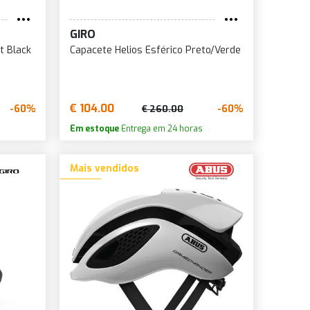
ROM
TURQUESA
ROM FOSCO
GIRO
VERDE
TICOLORIDO
t Black
Capacete Helios Esférico Preto/Verde
VERDE MILITAR
TA
VERDE OPACO
TA BRANCA
VERDE/ROSA
€ 104.00
-60%
-60%
€ 260.00
TO
VERMELHO
Em estoque
Entrega em 24 horas
TO AMARELO
VERMELHO PRETO
Mais vendidos