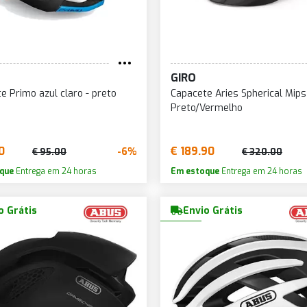
GIRO
e Primo azul claro - preto
Capacete Aries Spherical Mips
Preto/Vermelho
0
€ 189.90
-6%
€ 95.00
€ 320.00
que
Entrega em 24 horas
Em estoque
Entrega em 24 horas
o Grátis
Envio Grátis