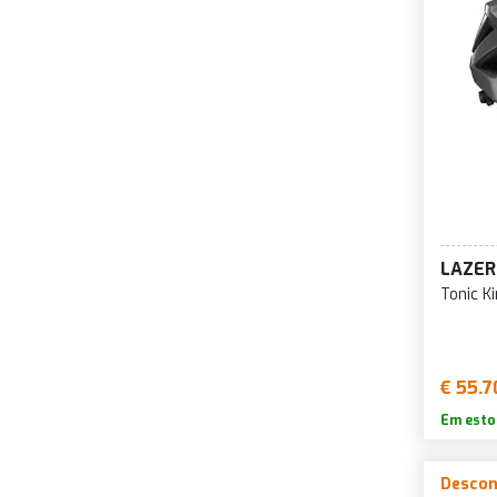
LAZER
Tonic K
€ 55.7
Em esto
Descon