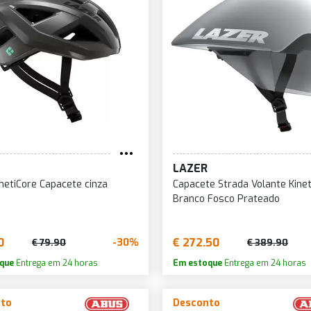
LAZER
inetiCore Capacete cinza
Capacete Strada Volante Kinet
Branco Fosco Prateado
0
€ 272.50
-30%
€ 79.90
€ 389.90
que
Entrega em 24 horas
Em estoque
Entrega em 24 horas
to
Desconto