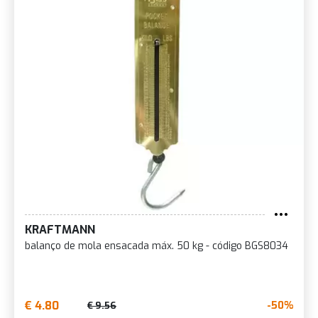
KRAFTMANN
balanço de mola ensacada máx. 50 kg - código BGS8034
€ 4.80
-50%
€ 9.56