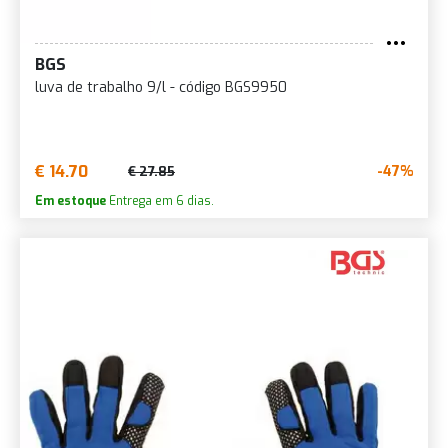
BGS
luva de trabalho 9/l - código BGS9950
€ 14.70
-47%
€ 27.85
Em estoque
Entrega em 6 dias.