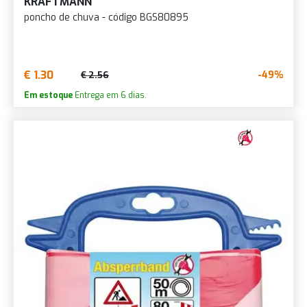
KRAFTMANN
poncho de chuva - código BGS80895
€ 1.30
-49%
€ 2.56
Em estoque
Entrega em 6 dias.