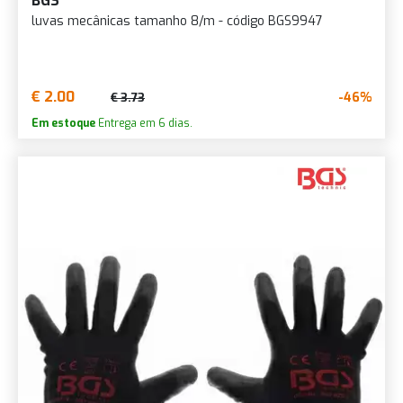
BGS
luvas mecânicas tamanho 8/m - código BGS9947
€ 2.00
-46%
€ 3.73
Em estoque
Entrega em 6 dias.