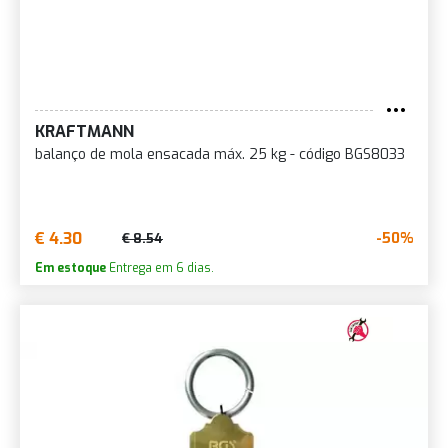
KRAFTMANN
balanço de mola ensacada máx. 25 kg - código BGS8033
€ 4.30
-50%
€ 8.54
Em estoque
Entrega em 6 dias.