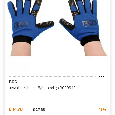
BGS
luva de trabalho 8/m - código BGS9949
€ 14.70
-47%
€ 27.85