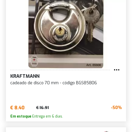
KRAFTMANN
cadeado de disco 70 mm - código BGS85806
€ 8.40
-50%
€ 16.91
Em estoque
Entrega em 6 dias.