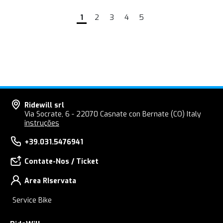
1
2
3
4
5
Ridewill srl
Via Socrate, 6 - 22070 Casnate con Bernate (CO) Italy
instruções
+39.031.5476941
Contate-Nos / Ticket
Area RIservata
Service Bike