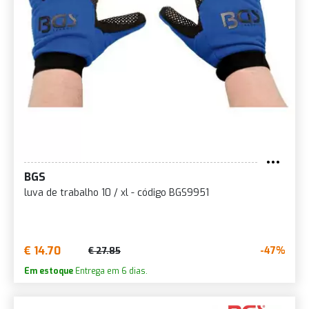
BGS
luva de trabalho 10 / xl - código BGS9951
€ 14.70
-47%
€ 27.85
Em estoque
Entrega em 6 dias.