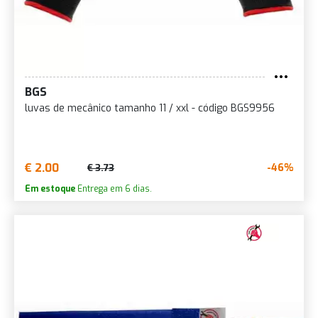
BGS
luvas de mecânico tamanho 11 / xxl - código BGS9956
€ 2.00
-46%
€ 3.73
Em estoque
Entrega em 6 dias.