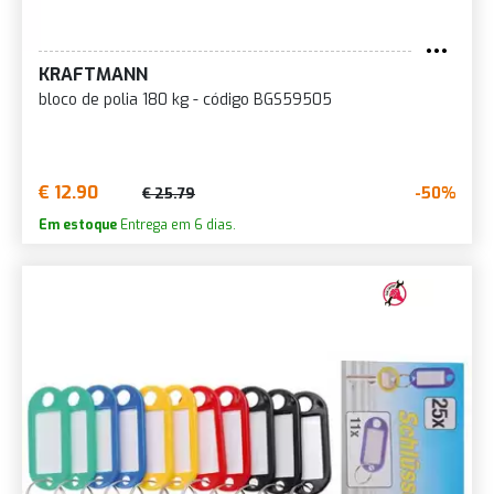
KRAFTMANN
bloco de polia 180 kg - código BGS59505
€ 12.90
-50%
€ 25.79
Em estoque
Entrega em 6 dias.