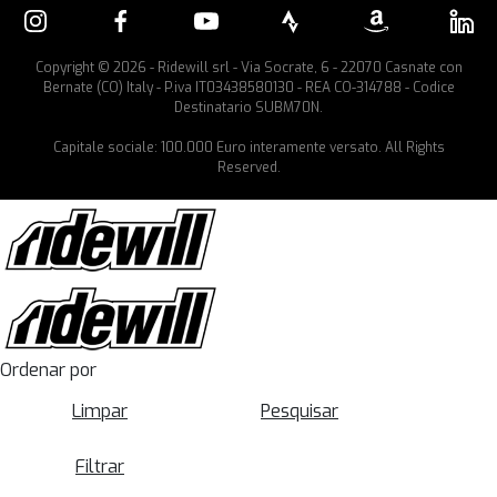
Copyright © 2026 - Ridewill srl - Via Socrate, 6 - 22070 Casnate con
Bernate (CO) Italy - P.iva IT03438580130 - REA CO-314788 - Codice
Destinatario SUBM70N.
Capitale sociale: 100.000 Euro interamente versato. All Rights
Reserved.
Ordenar por
Limpar
Pesquisar
Filtrar