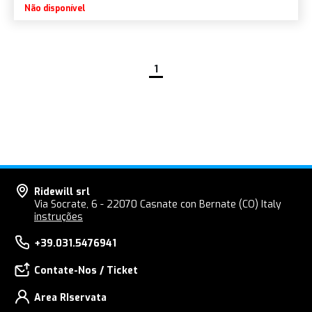
Não disponível
1
Ridewill srl
Via Socrate, 6 - 22070 Casnate con Bernate (CO) Italy
instruções
+39.031.5476941
Contate-Nos / Ticket
Area RIservata