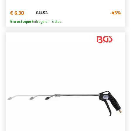
€ 6.30
-45%
€ 11.53
Em estoque
Entrega em 6 dias.