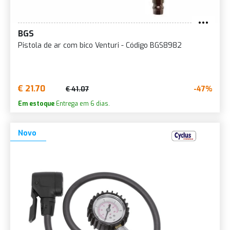
BGS
Pistola de ar com bico Venturi - Código BGS8982
€ 21.70
-47%
€ 41.07
Em estoque
Entrega em 6 dias.
Novo