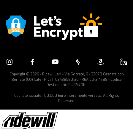
Copyright © 2026 - Ridewill srl - Via Socrate, 6 - 22070 Casnate con
Bernate (CO) Italy - P.iva IT03438580130 - REA CO-314788 - Codice
Destinatario SUBM70N.
Capitale sociale: 100.000 Euro interamente versato. All Rights
Reserved.