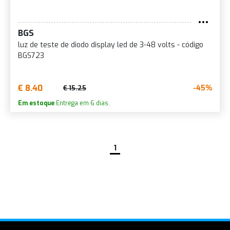
BGS
luz de teste de diodo display led de 3-48 volts - código
BGS723
€ 8.40
-45%
€ 15.25
Em estoque
Entrega em 6 dias.
1