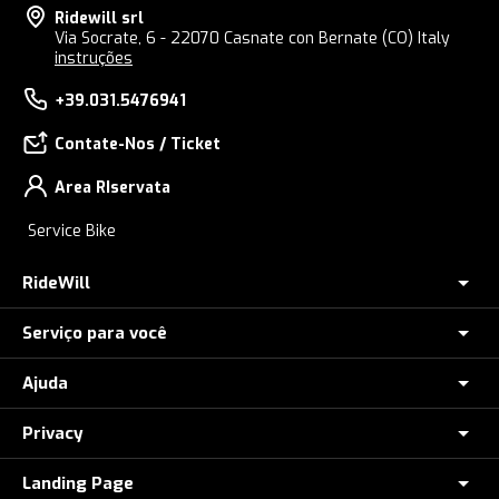
Ridewill srl
Via Socrate, 6 - 22070 Casnate con Bernate (CO) Italy
instruções
+39.031.5476941
Contate-Nos / Ticket
Area RIservata
Service Bike
RideWill
Serviço para você
LOJA E-BIKE COMO
Onde estamos
Ajuda
Assistência Rodoviária
Ridewill Factory Club
Pague em prestações com HeyLight (Apenas Itália)
Privacy
Como pedir
Sobre nós
Seguro contra roubo de bicicletas elétricas
Métodos de Pagamento
Landing Page
Privacy Policies
Nossas Marcas