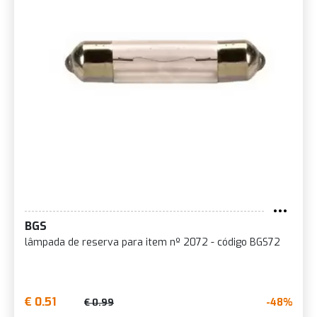
BGS
lâmpada de reserva para item nº 2072 - código BGS72
€ 0.51
-48%
€ 0.99