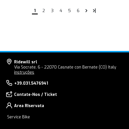
1
2
3
4
5
6
Ridewill srl
Via Socrate, 6 - 22070 Casnate con Bernate (CO) Italy
instruções
+39.031.5476941
Contate-Nos / Ticket
Area RIservata
Service Bike