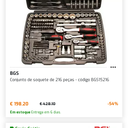
BGS
Conjunto de soquete de 216 peças - código BGS15216
€ 198.20
-54%
€ 428.10
Em estoque
Entrega em 6 dias.