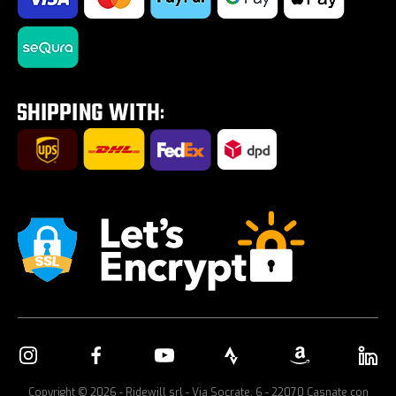
Impostazione Cookies
Saldi estivi 2026
¡E-Bikes al -60%!
Tour E-Bike Desartica x Ridewill
Porta-bicicletas para carro
Copyright © 2026 - Ridewill srl - Via Socrate, 6 - 22070 Casnate con