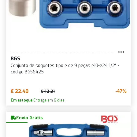
BGS
Conjunto de soquetes tipo e de 9 peças e10-e24 1/2" -
código BGS6425
€ 22.40
-47%
€ 42.31
Em estoque
Entrega em 6 dias.
Envio Grátis