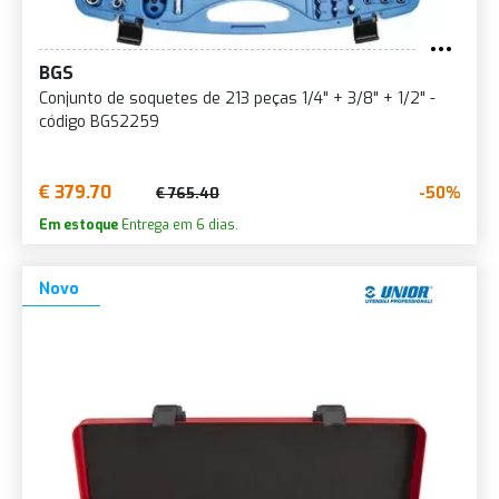
BGS
Conjunto de soquetes de 213 peças 1/4" + 3/8" + 1/2" -
código BGS2259
€ 379.70
-50%
€ 765.40
Em estoque
Entrega em 6 dias.
Novo