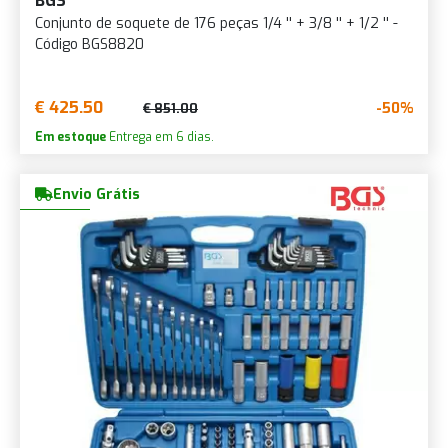
BGS
Conjunto de soquete de 176 peças 1/4 '' + 3/8 '' + 1/2 '' -
Código BGS8820
€ 425.50
-50%
€ 851.00
Em estoque
Entrega em 6 dias.
Envio Grátis