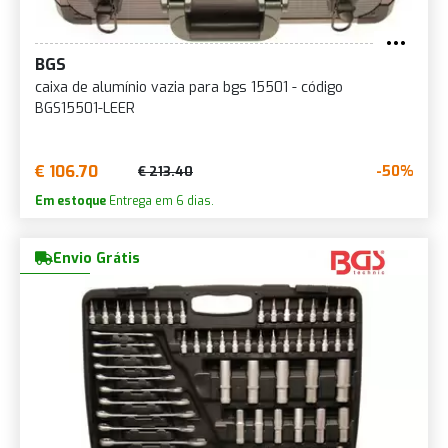
BGS
caixa de alumínio vazia para bgs 15501 - código
BGS15501-LEER
€ 106.70
-50%
€ 213.40
Em estoque
Entrega em 6 dias.
Envio Grátis