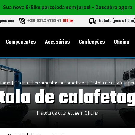
Sua nova E-Bike parcelada sem juros!
- Descubra agora
 para nós
+39.031.5476941
Offline
Gratuito (para a Itália
l
Componentes
Acessórios
Confecções
Oficina
Home
Oficina
Ferramentas automotivas
Pistola de calafetage
tola de calafet
Pistola de calafetagem Oficina