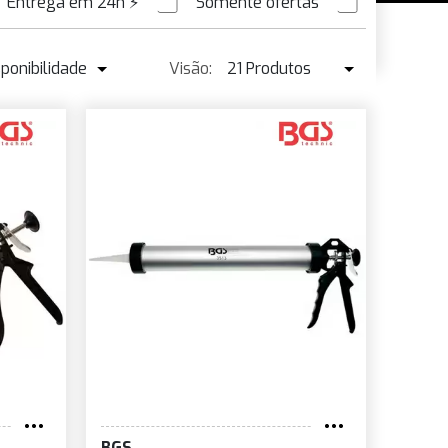
Entrega em 24h
⚡
Somente ofertas
PEDIDO ANTECIPADO
sponibilidade
Visão:
21 Produtos
isponibilidade
21 Produtos
ais vendidos ↓
42 Produtos
reço ↑
reço ↓
Nome
ovo
BGS