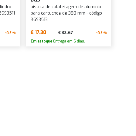
lindro
pistola de calafetagem de alumínio
BGS3511
para cartuchos de 380 mm - código
BGS3513
€ 17.30
-47%
-47%
€ 32.67
Em estoque
Entrega em 6 dias.