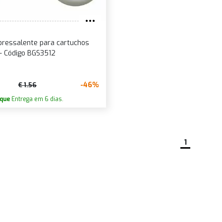
bressalente para cartuchos
- Código BGS3512
-46%
€ 1.56
que
Entrega em 6 dias.
1