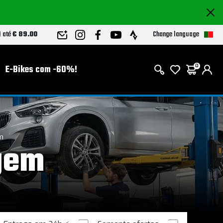
Change language
) até
€ 89.00
E-Bikes com -60%!
0
m
agem