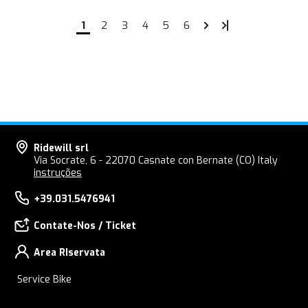
1
2
3
4
5
6
Ridewill srl
Via Socrate, 6 - 22070 Casnate con Bernate (CO) Italy
instruções
+39.031.5476941
Contate-Nos / Ticket
Area RIservata
Service Bike