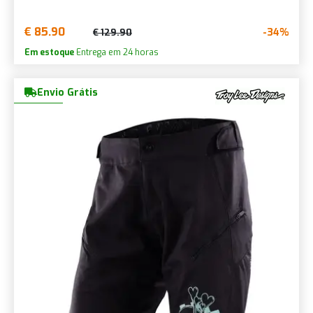
€ 85.90
-34%
€ 129.90
Em estoque
Entrega em 24 horas
Envio Grátis