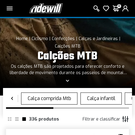
0
Home
Ciclismo
Confecções
Calças e Jardineiras
Calções MTB
Calções MTB
Os calções MTB são projetados para oferecer conforto e
liberdade de movimento durante os passeios de mountain
bike. Feitos com materiais duráveis e respiráveis, protegem
do frio e do suor, enquanto o acolchoamento interno reduz os
impactos, melhorando o conforto em longas pedaladas
336
produtos
Filtrar e classificar