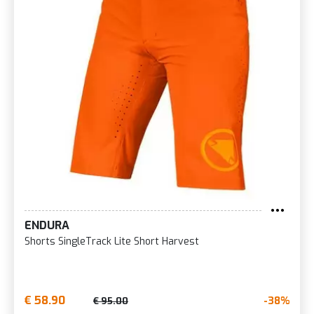
ENDURA
Shorts SingleTrack Lite Short Harvest
€ 58.90
-38%
€ 95.00