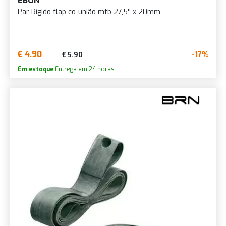
EBON
Par Rígido flap co-união mtb 27,5'' x 20mm
€ 4.90
-17%
€ 5.90
Em estoque
Entrega em 24 horas