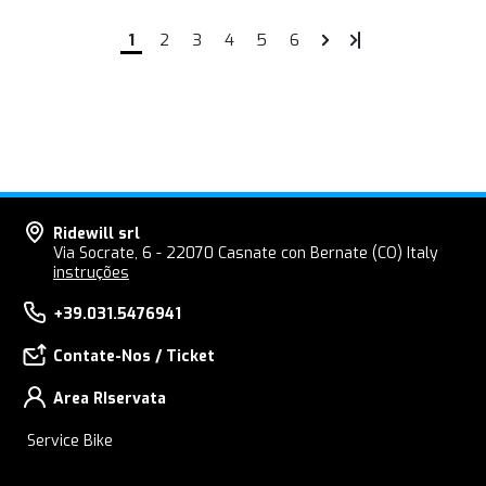
1
2
3
4
5
6
Ridewill srl
Via Socrate, 6 - 22070 Casnate con Bernate (CO) Italy
instruções
+39.031.5476941
Contate-Nos / Ticket
Area RIservata
Service Bike