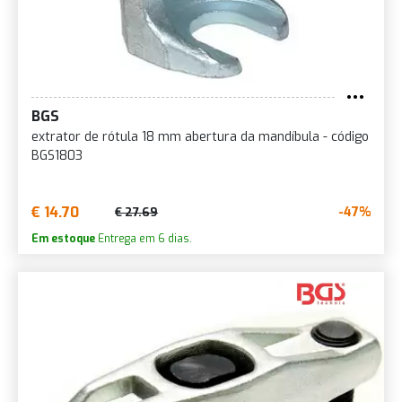
BGS
extrator de rótula 18 mm abertura da mandíbula - código
BGS1803
€ 14.70
-47%
€ 27.69
Em estoque
Entrega em 6 dias.