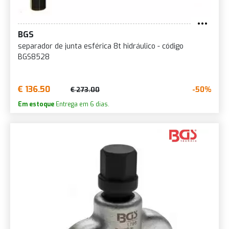
BGS
separador de junta esférica 8t hidráulico - código
BGS8528
€ 136.50
-50%
€ 273.00
Em estoque
Entrega em 6 dias.