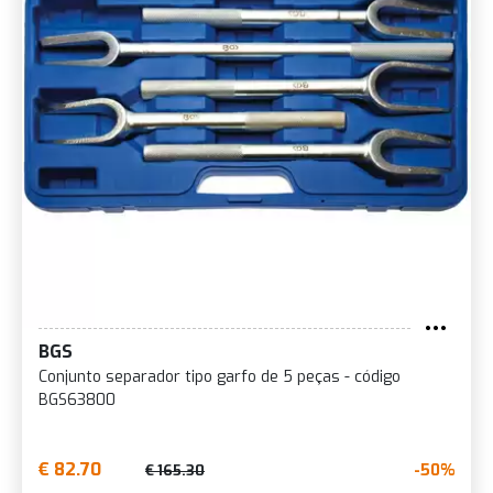
BGS
Conjunto separador tipo garfo de 5 peças - código
BGS63800
€ 82.70
-50%
€ 165.30