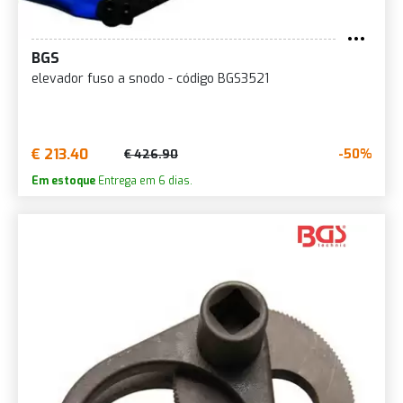
BGS
elevador fuso a snodo - código BGS3521
€ 213.40
-50%
€ 426.90
Em estoque
Entrega em 6 dias.