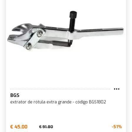
BGS
extrator de rótula extra grande - código BGS1802
€ 45.00
-51%
€ 91.80