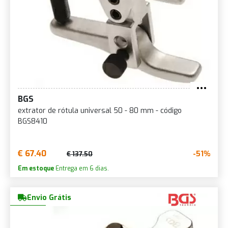
BGS
extrator de rótula universal 50 - 80 mm - código
BGS8410
€ 67.40
-51%
€ 137.50
Em estoque
Entrega em 6 dias.
Envio Grátis