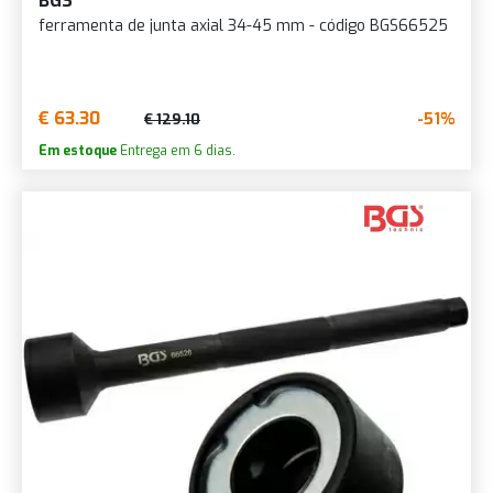
BGS
ferramenta de junta axial 34-45 mm - código BGS66525
€ 63.30
-51%
€ 129.10
Em estoque
Entrega em 6 dias.