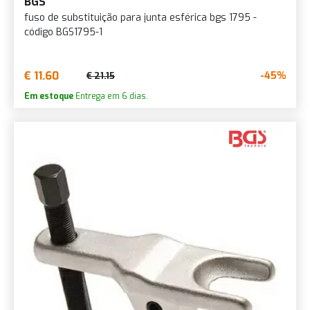
BGS
fuso de substituição para junta esférica bgs 1795 -
código BGS1795-1
€ 11.60
-45%
€ 21.15
Em estoque
Entrega em 6 dias.