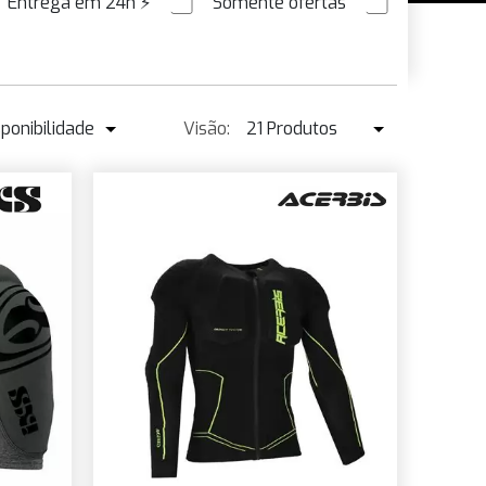
Entrega em 24h
⚡
Somente ofertas
PEDIDO ANTECIPADO
sponibilidade
Visão:
21 Produtos
isponibilidade
21 Produtos
IGNS
ais vendidos ↓
42 Produtos
reço ↑
reço ↓
Nome
ovo