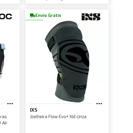
Envio Grátis
IXS
iras
Joelheira Flow Evo+ Kid cinza
 Air