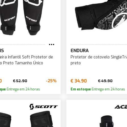
IS
ENDURA
eira Infantil Soft Protetor de
Protetor de cotovelo SingleTr
o Preto Tamanho Único
preto
0
€ 34.90
-25%
€ 52.90
€ 49.90
que
Entrega em 24 horas
Em estoque
Entrega em 24 horas