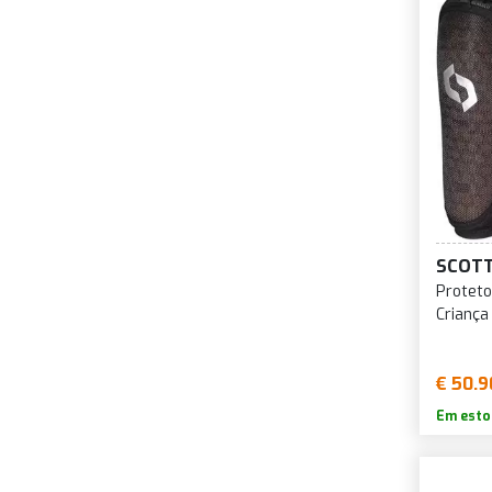
SCOT
Proteto
Criança
€ 50.9
Em esto