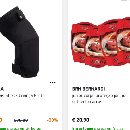
RA
BRN BERNARDI
ras Strack Criança Preto
júnior corpo proteção joelhos
cotovelo carros
0
€ 20.90
-39%
€ 70.00
que
Entrega em 24 horas
Em estoque
Entrega em 9 dias.