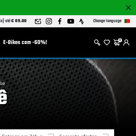
Change language
ia) até
€ 89.00
E-Bikes com -60%!
0
ebê
ê