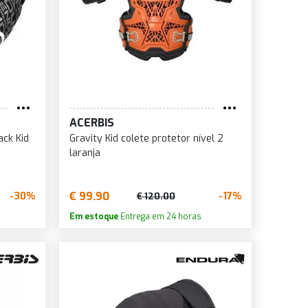
ACERBIS
ack Kid
Gravity Kid colete protetor nível 2
laranja
€ 99.90
-30%
-17%
€ 120.00
Em estoque
Entrega em 24 horas