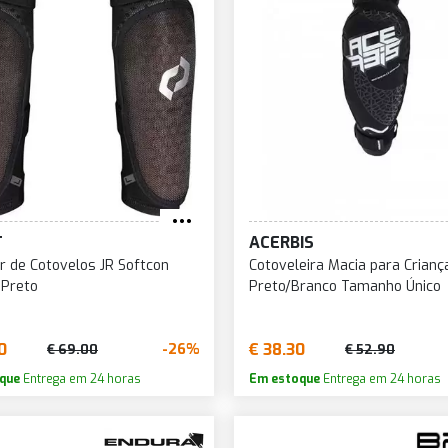
T
ACERBIS
r de Cotovelos JR Softcon
Cotoveleira Macia para Crianç
 Preto
Preto/Branco Tamanho Único
0
€ 38.30
-26%
€ 69.00
€ 52.90
que
Entrega em 24 horas
Em estoque
Entrega em 24 horas