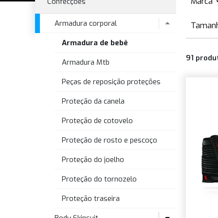
Marca
Confecções
A
Armadura corporal
Taman
A
Armadura de bebê
Ú
B
91
produ
X
Armadura Mtb
D
X
Peças de reposição proteções
D
X
Proteção da canela
Proteção de cotovelo
Proteção de rosto e pescoço
Proteção do joelho
Proteção do tornozelo
Proteção traseira