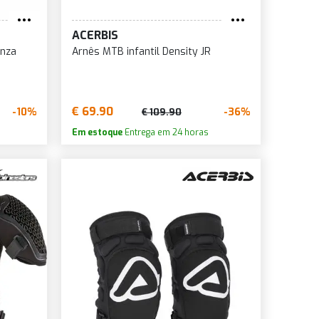
ACERBIS
inza
Arnês MTB infantil Density JR
€ 69.90
-10%
-36%
€ 109.90
Em estoque
Entrega em 24 horas