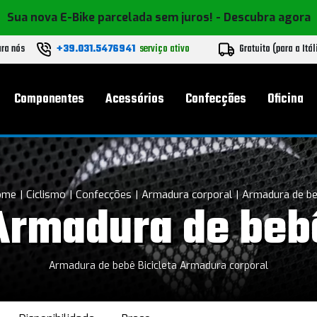
Sua nova E-Bike parcelada sem juros!
- Descubra agora
ara nós
+39.031.5476941
serviço ativo
Gratuito (para a Itál
l
Componentes
Acessórios
Confecções
Oficina
ome
Ciclismo
Confecções
Armadura corporal
Armadura de b
Armadura de beb
Armadura de bebê Bicicleta Armadura corporal