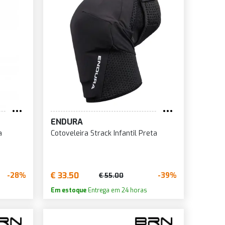
ENDURA
a
Cotoveleira Strack Infantil Preta
€ 33.50
-28%
-39%
€ 55.00
Em estoque
Entrega em 24 horas