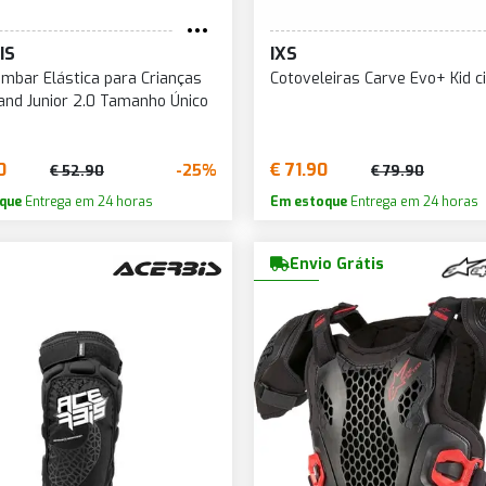
IS
IXS
ombar Elástica para Crianças
Cotoveleiras Carve Evo+ Kid c
nd Junior 2.0 Tamanho Único
0
€ 71.90
-25%
€ 52.90
€ 79.90
que
Entrega em 24 horas
Em estoque
Entrega em 24 horas
Envio Grátis