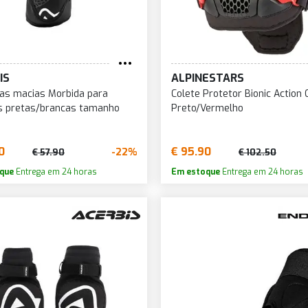
IS
ALPINESTARS
ras macias Morbida para
Colete Protetor Bionic Action 
s pretas/brancas tamanho
Preto/Vermelho
0
€ 95.90
-22%
€ 57.90
€ 102.50
que
Entrega em 24 horas
Em estoque
Entrega em 24 horas