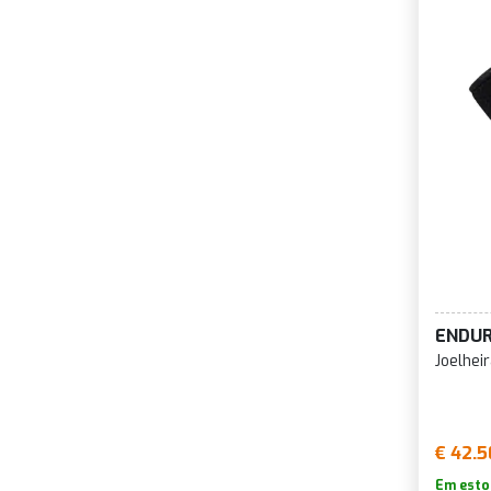
ENDU
Joelhei
€ 42.5
Em esto