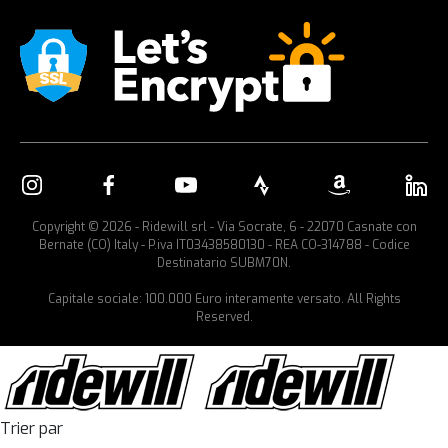
Copyright © 2026 - Ridewill srl - Via Socrate, 6 - 22070 Casnate con
Bernate (CO) Italy - P.iva IT03438580130 - REA CO-314788 - Codice
Destinatario SUBM70N.
Capitale sociale: 100.000 Euro interamente versato. All Rights
Reserved.
Trier par