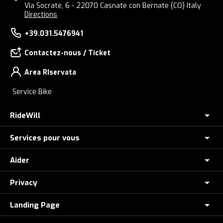
Via Socrate, 6 - 22070 Casnate con Bernate (CO) Italy
Directions
+39.031.5476941
Contactez-nous / Ticket
Area RIservata
Service Bike
RideWill
Services pour vous
À propos de nous
MAGASIN E-BIKE COMO
Aider
Assurance vol vélo électrique
Où nous sommes
Essai de vélo électrique
Privacy
Comment commander
Ridewill Factory Club
Payez en plusieurs fois avec HeyLight (Italie uniquement)
méthodes de payement
Landing Page
Privacy Policies
Nos marques
Politique d'assistance sur la route
Promotion vélo électrique : modalités