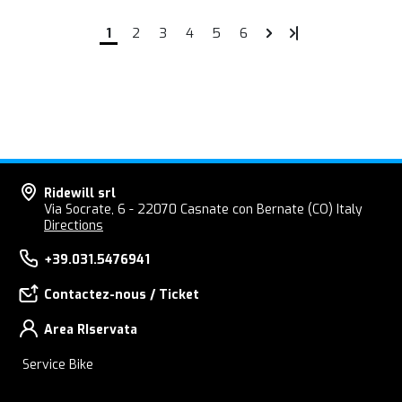
1
2
3
4
5
6
Ridewill srl
Via Socrate, 6 - 22070 Casnate con Bernate (CO) Italy
Directions
+39.031.5476941
Contactez-nous / Ticket
Area RIservata
Service Bike