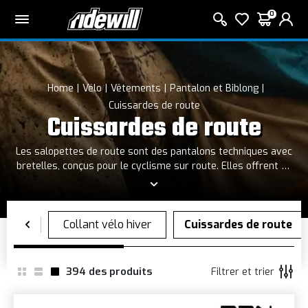
0
Home
Vélo
Vêtements
Pantalon et Biblong
Cuissardes de route
Cuissardes de route
Les salopettes de route sont des pantalons techniques avec
bretelles, conçus pour le cyclisme sur route. Elles offrent un
ajustement parfait, un soutien musculaire et un confort
accru lors des longues sorties. Fabriquées avec des
matériaux respirants, elles garantissent fraîcheur et
réduisent les irritations dues au frottement.
394
des produits
Filtrer et trier