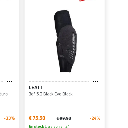
LEATT
duro
3df 5.0 Black Evo Black
€ 75,50
-33%
-24%
€ 99,90
En stock
Livraison en 24h