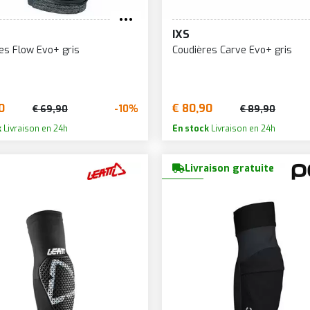
IXS
es Flow Evo+ gris
Coudières Carve Evo+ gris
0
€ 80,90
-10%
€ 69,90
€ 89,90
k
Livraison en 24h
En stock
Livraison en 24h
Livraison gratuite