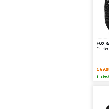
FOX R
Coudièr
€ 69,9
En stoc