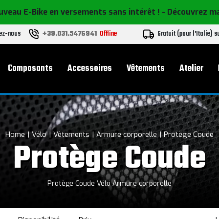
uveau E-Bike en versements sans intérêt !
- Découvrez m
vez-nous
+39.031.5476941
Offline
Gratuit (pour l'Italie) s
l
Composants
Accessoires
Vêtements
Atelier
Home
Vélo
Vêtements
Armure corporelle
Protège Coude
Protège Coude
Protège Coude Vélo Armure corporelle