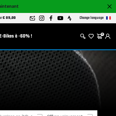
aintenant
Change language
ur
€ 89,00
E-Bikes à -60% !
0