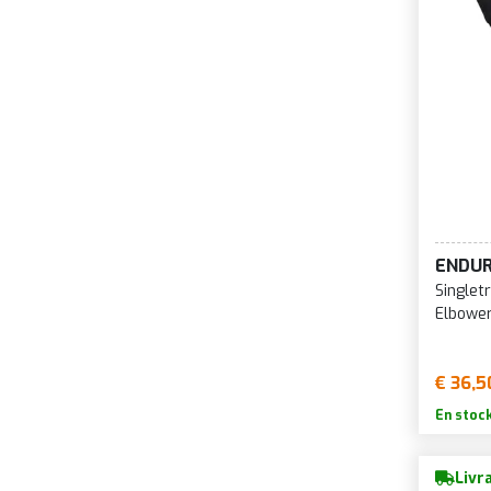
ENDU
Singlet
Elbowe
€ 36,5
En stoc
Livr