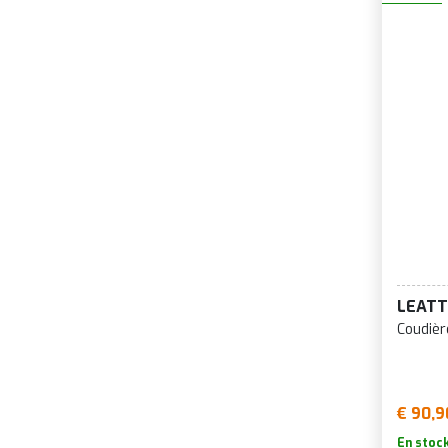
LEATT
Coudièr
€ 90,9
En stoc