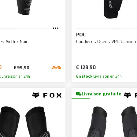
POC
es Airflex Noir
Coudières Oseus VPD Uranium
0
€ 129,90
-25%
€ 99,90
k
Livraison en 24h
En stock
Livraison en 24h
Livraison gratuite