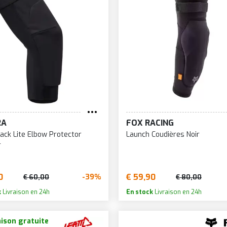
RA
FOX RACING
rack Lite Elbow Protector
Launch Coudières Noir
r
0
€ 59,90
-39%
€ 60,00
€ 80,00
k
Livraison en 24h
En stock
Livraison en 24h
aison gratuite