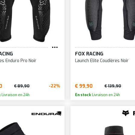
ACING
FOX RACING
es Enduro Pro Noir
Launch Elite Coudières Noir
0
€ 99,90
-22%
€ 89,90
€ 139,90
k
Livraison en 24h
En stock
Livraison en 24h