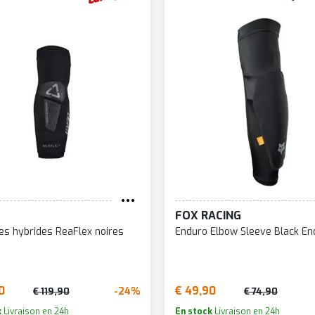
FOX RACING
es hybrides ReaFlex noires
Enduro Elbow Sleeve Black En
0
€ 49,90
-24%
€ 119,90
€ 74,90
k
Livraison en 24h
En stock
Livraison en 24h