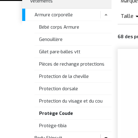
Marque
Vêtements
1
Armure corporelle
Taille
A
Bébé corps Armure
U
A
68
des p
X
Genouillère
B
T
Gilet pare-balles vtt
B
S
D
Pièces de rechange protections
Protection de la cheville
Protection dorsale
Protection du visage et du cou
Protège Coude
Protège-tibia