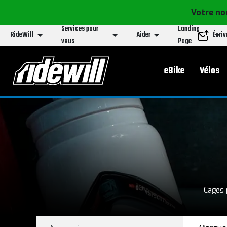
Votre no
Services pour
Landing
RideWill
Aider
Écri
vous
Page
Menu principa
eBike
Vélos
Cages p