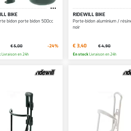
LITE
PRAXIS
WAG
UMÉE
NOIR/BLEU CLAIR
VOC
PRO
XLC
ILL BIKE
RIDEWILL BIKE
orte bidon porte bidon 500cc
Porte-bidon aluminium / rési
XUSTAR
RACEONE
XON
noir
IDLOCK
REDSHIFT
XTASY
OCUS
RESTRAP
ZEFAL
€ 3,40
-24%
€ 5,00
€ 4,90
OX RACING
REVERSE
k
Livraison en 24h
En stock
Livraison en 24h
SA
RIDEWILL BIKE