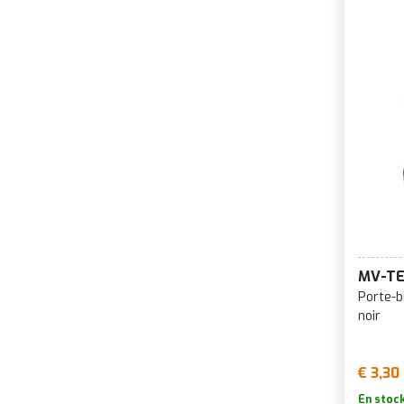
MV-T
Porte-b
noir
€ 3,30
En stoc