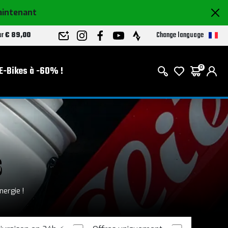
aintenant
Change language
ur
€ 89,00
E-Bikes à -60% !
0
s
nergie !