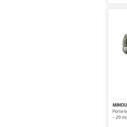
MINO
Porte-b
– 29 m