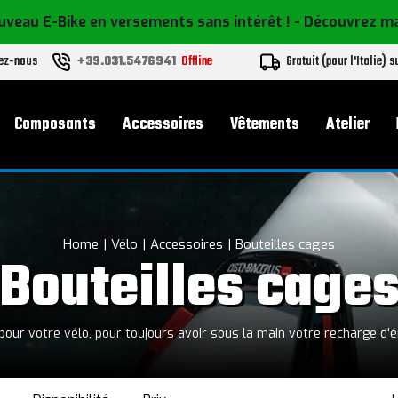
uveau E-Bike en versements sans intérêt !
- Découvrez m
vez-nous
+39.031.5476941
Offline
Gratuit (pour l'Italie) s
l
Composants
Accessoires
Vêtements
Atelier
Home
Vélo
Accessoires
Bouteilles cages
Bouteilles cage
our votre vélo, pour toujours avoir sous la main votre recharge d'é