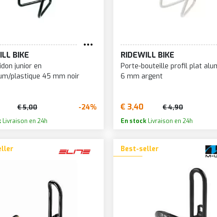
ILL BIKE
RIDEWILL BIKE
idon junior en
Porte-bouteille profil plat al
um/plastique 45 mm noir
6 mm argent
€ 3,40
-24%
€ 5,00
€ 4,90
k
Livraison en 24h
En stock
Livraison en 24h
ller
Best-seller