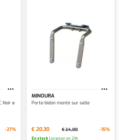
MINOURA
 Noir ø
Porte-bidon monté sur selle
€ 20,30
-27%
-15%
€ 24,00
En stock
Livraison en 24h