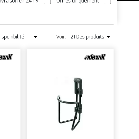
Livraison en 24h
⚡
Offres uniquement
PRÉ-COMMANDER
E
AIN
isponibilité
Voir:
21 Des produits
Disponibilité
21 Des produits
Best-seller ↓
42 Des produits
Prix ↑
Prix ↓
Nom
Nouveau
RE