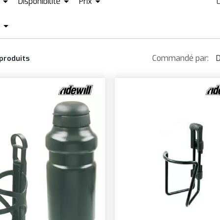
Disponibilité
Prix
CID
EN STOCK + PRÉ-COMMANDER
HAIBIKE
RITCHEY
EUR0
EUR89
BB
LEZYNE
RIXEN KAUL
RGENT
GRIS
NOIR/ORANG
ETO
M-WAVE
ROCKY MOUNT
Commandé par:
D
produits
EIGE
GRIS-NOIR
NOIR/VERT
IRZMAN
MERIDA
SANTA CRUZ
LANC
JAUNE
OR
LACKBURN
MINOURA
SKS
LANC ROUGE
JAUNE/NOIR
OR NOIR
ONIN
MONDRAKER
SUPACAZ
LANC VERT
LE NOIR
ORANGE
OSCH
MONKEYLINK
T-ONE
LANC/NOIR
MARRON
ROSE
RAVE CLASSICS
MUC-OFF
THOK
LEU
MULTICOLORE
ROUGE
RN BERNARDI
MV-TEK
TOPEAK
LEU BLANC
NAPPE DE PÉTROLE
VERT
AMPAGNOLO
ORBEA
TRANZX
LEU CLAIR
NOIR JAUNE
VERT MILITAI
INELLI
ORTLIEB
TUCANO
ORDEAUX
NOIR ROUGE
VERT/VIOLET
UBE
POINT
VAR
ÉGAGER
NOIR/BLANC
VIOLET
BON
POLINI
VISION
UCHSIA
NOIR/BLEU