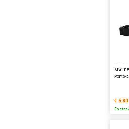
MV-T
Porte-b
€ 6,80
En stoc