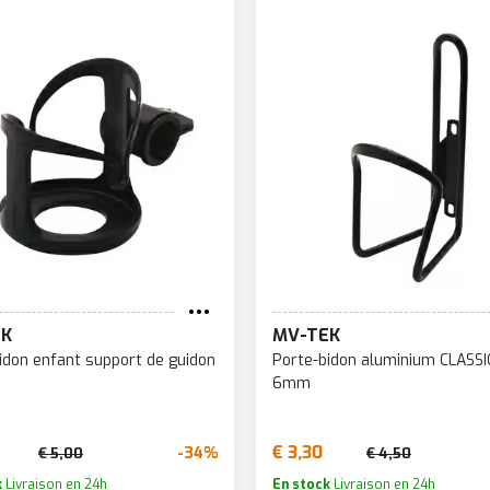
EK
MV-TEK
idon enfant support de guidon
Porte-bidon aluminium CLASSIC
6mm
€ 3,30
-34%
€ 5,00
€ 4,50
k
Livraison en 24h
En stock
Livraison en 24h