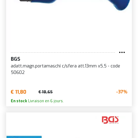
BGS
adatt.magn.portamaschi c/sfera att.13mm x5,5 - code
50602
€ 11,80
-37%
€ 18,65
En stock
Livraison en 6 jours.