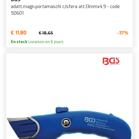
adatt.magn.portamaschi c/sfera att.13mmx4,9 - code
50601
€ 11,80
-37%
€ 18,65
En stock
Livraison en 6 jours.