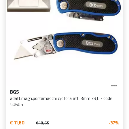
BGS
adatt.magn.portamaschi c/sfera att.13mm x9,0 - code
50605
€ 11,80
-37%
€ 18,65