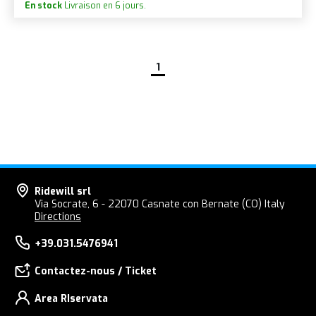
En stock
Livraison en 6 jours.
1
Ridewill srl
Via Socrate, 6 - 22070 Casnate con Bernate (CO) Italy
Directions
+39.031.5476941
Contactez-nous / Ticket
Area RIservata