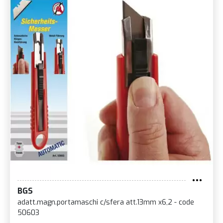
BGS
adatt.magn.portamaschi c/sfera att.13mm x6,2 - code
50603