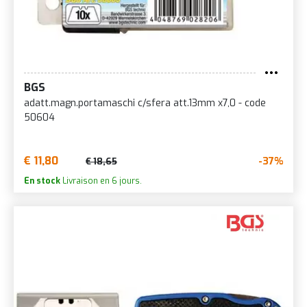
BGS
adatt.magn.portamaschi c/sfera att.13mm x7,0 - code
50604
€ 11,80
-37%
€ 18,65
En stock
Livraison en 6 jours.