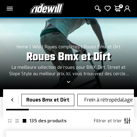
0
Home
Vélo
Roues complètes
Roues Bmx et Dirt
Roues Bmx et Dirt
La meilleure sélection de roues pour BMX, Dirt, Street et
Slope Style au meilleur prix. Ici, vous trouverez des cercles
complets pour rouler sans fin et continuer à vous amuser !
135
des produits
Filtrer et trier