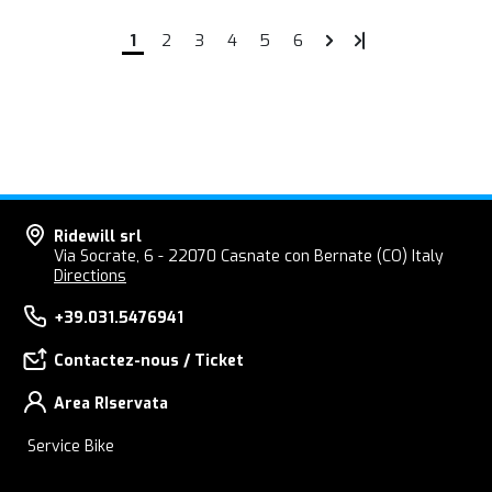
1
2
3
4
5
6
Ridewill srl
Via Socrate, 6 - 22070 Casnate con Bernate (CO) Italy
Directions
+39.031.5476941
Contactez-nous / Ticket
Area RIservata
Service Bike