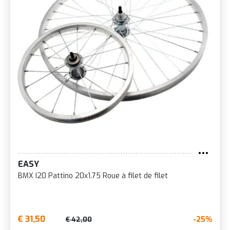
EASY
BMX I20 Pattino 20x1.75 Roue à filet de filet
€ 31,50
-25%
€ 42,00