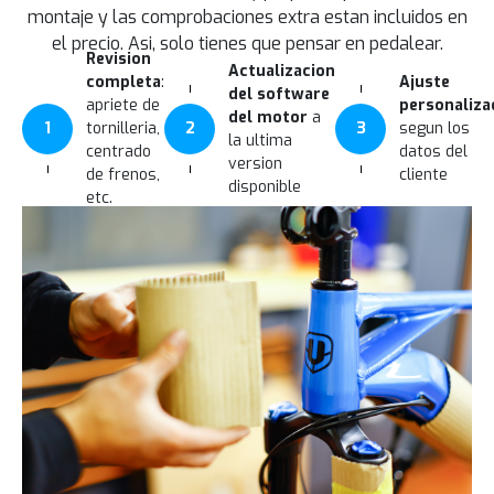
montaje y las comprobaciones extra estan incluidos en
el precio. Asi, solo tienes que pensar en pedalear.
Revision
Actualizacion
completa
:
Ajuste
del software
apriete de
personaliza
del motor
a
1
tornilleria,
2
3
segun los
la ultima
centrado
datos del
version
de frenos,
cliente
disponible
etc.