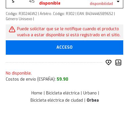
S
45
disponible
disponibilidad
Código: R30246W2 | Árbitro. Código: R302 | EAN: 8434446589652 |
Género Unisexo |
Puede solicitar que se le notifique cuando el producto
vuelva a estar disponible si está registrado en el sitio.
ACCESO
añadir 
Co
No disponible.
Costos de envío (ESPAÑA):
59.90
Home
Bicicleta eléctrica
Urbano
Bicicleta eléctrica de ciudad
Orbea