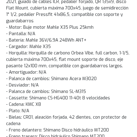
2021, guiado de cables ICR, pedalier forjado, QR 135x9, disco
Flat Mount, cubierta máxima 700x45, juego de semidirección
1" 1/2, pedalier Pressfit 41x86,5, compatible con soporte y
guardabarros
- Motor: Buje motor Mahle X35 Plus 25kmh
- Pantalla: N/A
- Batería: Mahle 36V/6.9A 248Wh ANT+
- Cargador: Mahle X35
- Horquilla: Horquilla de carbono Orbea Vibe, full carbon, 1-1/5,
cubierta máxima 700x45, flat mount soporte de disco, eje
pasante 12x100 mm, compatible con guardabarros largos.
- Amortiguador: N/A
- Palanca de cambios: Shimano Acera M3020
- Desviador: N/A
- Palanca de cambios: Shimano SL-M315
- Cassette: Shimano CS-HG400 11-40t 8 velocidades
- Cadena: KMC X8
- Plato: N/A
- Bielas: CR01, aleación forjada, 42 dientes, con protector de
cadena
- Freno delantero: Shimano Disco hidráulico MT200
- Freno trasero: Disco hidráulico Shimano MT200