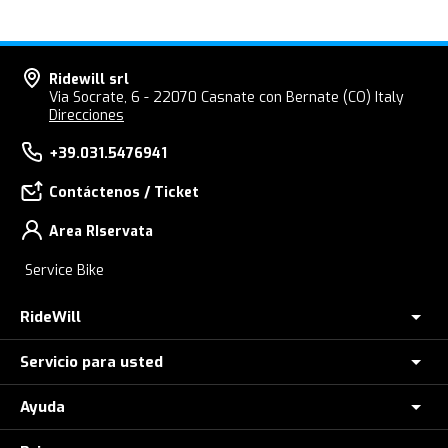
Ridewill srl
Via Socrate, 6 - 22070 Casnate con Bernate (CO) Italy
Direcciones
+39.031.5476941
Contáctenos / Ticket
Area RIservata
Service Bike
RideWill
Servicio para usted
Donde estamos
Ridewill Factory Club
Ayuda
Asistencia de remolque
Sobre nosotros
Consulta tu pedido