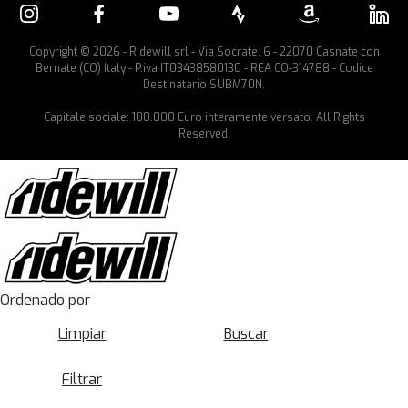
Copyright © 2026 - Ridewill srl - Via Socrate, 6 - 22070 Casnate con
Bernate (CO) Italy - P.iva IT03438580130 - REA CO-314788 - Codice
Destinatario SUBM70N.
Capitale sociale: 100.000 Euro interamente versato. All Rights
Reserved.
Ordenado por
Limpiar
Buscar
Filtrar