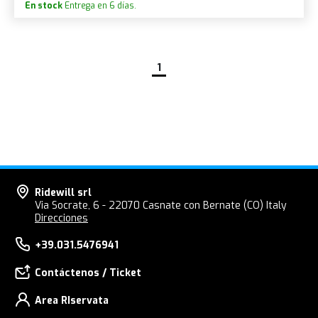
En stock
Entrega en 6 días.
1
Ridewill srl
Via Socrate, 6 - 22070 Casnate con Bernate (CO) Italy
Direcciones
+39.031.5476941
Contáctenos / Ticket
Area RIservata